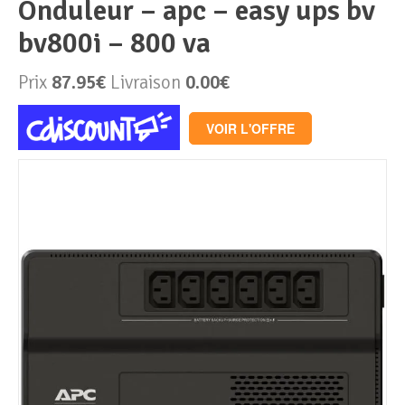
onduleur – apc – easy ups bv
bv800i – 800 va
Périphériques & Réseaux
PC de bureau
Prix
87.95€
Livraison
0.00€
PC portable
Alimentation PC
VOIR L'OFFRE
Mini PC
Boitier PC
Clavier & Souris
PC Tout-en-un
Carte graphique
Ecran PC
PC en kit
Carte mère
Imprimante
Barebone
Mémoire PC
Réseaux
Tablettes
Mémoire Notebook
Processeur