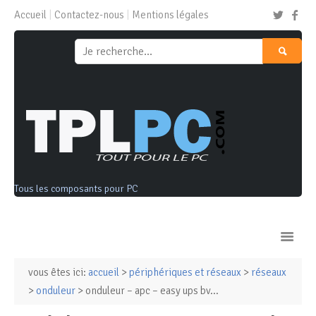
Accueil
Contactez-nous
Mentions légales
Tous les composants pour PC
vous êtes ici:
accueil
>
périphériques et réseaux
>
réseaux
Ordinateurs & Tablettes
>
onduleur
> onduleur – apc – easy ups bv...
Composants