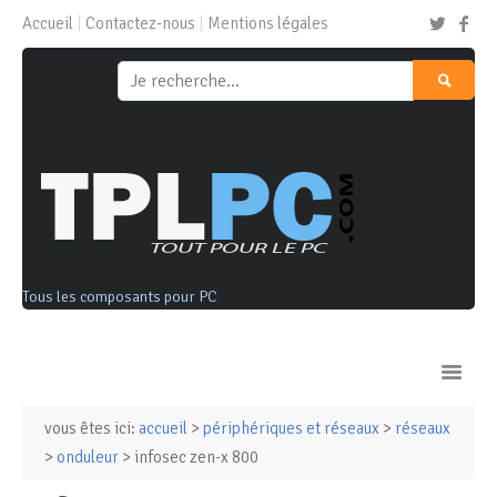
Accueil
Contactez-nous
Mentions légales
Tous les composants pour PC
vous êtes ici:
accueil
>
périphériques et réseaux
>
réseaux
Ordinateurs & Tablettes
>
onduleur
> infosec zen-x 800
Composants