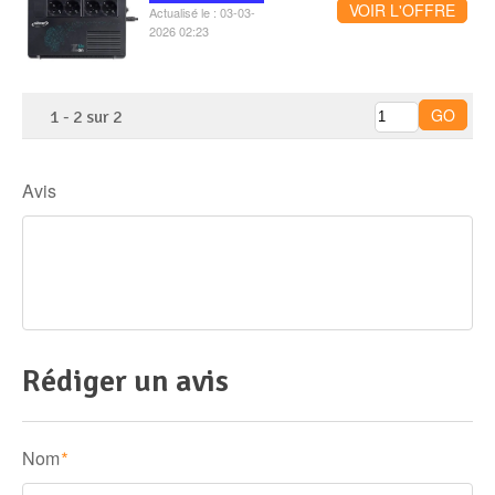
VOIR L'OFFRE
Actualisé le : 03-03-
2026 02:23
1
-
2
sur
2
Avis
Rédiger un avis
Nom
*