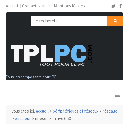
Accueil
Contactez-nous
Mentions légales
Tous les composants pour PC
vous êtes ici:
accueil
>
périphériques et réseaux
>
réseaux
Ordinateurs & Tablettes
>
onduleur
> infosec zen live 650
Composants