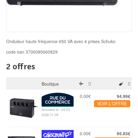
Disque SSD
Onduleur haute fréquence 650 VA avec 4 prises Schuko
code ean 3700085660829
2 offres
Boutique
0.00€
94.99€
VOIR L'OFFRE
Actualisé le : 04-03-
2026 01:09
0.00€
95.83€