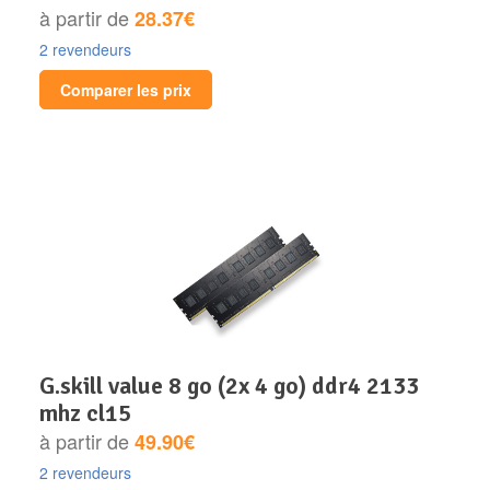
Disque SSD
à partir de
28.37€
2 revendeurs
Comparer les prix
g.skill value 8 go (2x 4 go) ddr4 2133
mhz cl15
à partir de
49.90€
2 revendeurs