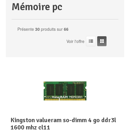
mémoire pc
Périphériques & Réseaux
PC de bureau
Présente
30
produits sur
66
PC portable
Alimentation PC
Voir l'offre
Mini PC
Boitier PC
Clavier & Souris
PC Tout-en-un
Carte graphique
Ecran PC
PC en kit
Carte mère
Imprimante
Barebone
Mémoire PC
Réseaux
Tablettes
Mémoire Notebook
Processeur
kingston valueram so-dimm 4 go ddr3l
1600 mhz cl11