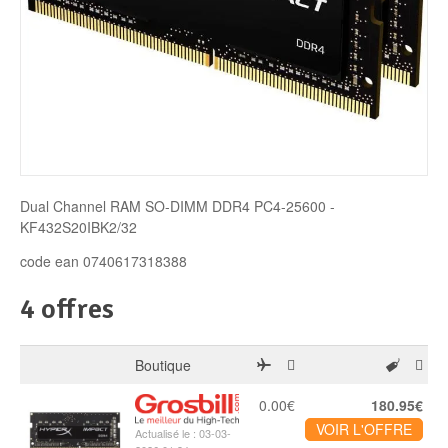
Disque SSD
Dual Channel RAM SO-DIMM DDR4 PC4-25600 -
KF432S20IBK2/32
code ean 0740617318388
4 offres
Boutique
0.00€
180.95€
VOIR L'OFFRE
Actualisé le : 03-03-