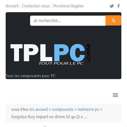
Accueil
Contactez-nous
Mentions légales
Tous les composants pour PC
vous êtes ici:
accueil
>
composants
>
mémoire pc
>
Ordinateurs & Tablettes
kingston fury impact so-dimm 32 go (2 x ...
Composants