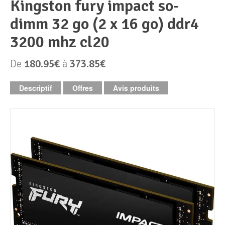
kingston fury impact so-
dimm 32 go (2 x 16 go) ddr4
Périphériques & Réseaux
PC de bureau
3200 mhz cl20
PC portable
Alimentation PC
De
180.95€
à
373.85€
Mini PC
Boitier PC
Clavier & Souris
Descriptif
Offres
Avis produits
PC Tout-en-un
Carte graphique
Ecran PC
PC en kit
Carte mère
Imprimante
Barebone
Mémoire PC
Réseaux
Tablettes
Mémoire Notebook
Processeur