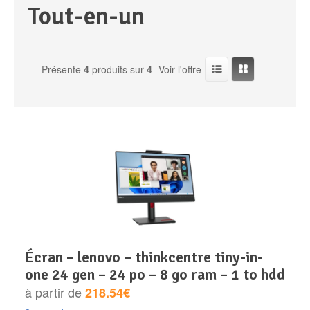
tout-en-un
Périphériques & Réseaux
PC de bureau
Présente
4
produits sur
4
Voir l'offre
PC portable
Alimentation PC
Mini PC
Boitier PC
Clavier & Souris
PC Tout-en-un
Carte graphique
Ecran PC
PC en kit
Carte mère
Imprimante
Barebone
Mémoire PC
Réseaux
Tablettes
Mémoire Notebook
écran – lenovo – thinkcentre tiny-in-
one 24 gen – 24 po – 8 go ram – 1 to hdd
Processeur
à partir de
218.54€