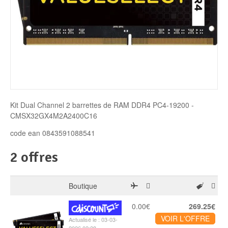
Disque SSD
Kit Dual Channel 2 barrettes de RAM DDR4 PC4-19200 -
CMSX32GX4M2A2400C16
code ean 0843591088541
2 offres
Boutique
0.00€
269.25€
VOIR L'OFFRE
Actualisé le : 03-03-