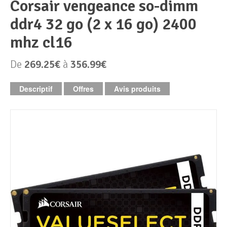
corsair vengeance so-dimm
ddr4 32 go (2 x 16 go) 2400
Périphériques & Réseaux
PC de bureau
mhz cl16
PC portable
Alimentation PC
De
269.25€
à
356.99€
Mini PC
Boitier PC
Clavier & Souris
Descriptif
Offres
Avis produits
PC Tout-en-un
Carte graphique
Ecran PC
PC en kit
Carte mère
Imprimante
Barebone
Mémoire PC
Réseaux
Tablettes
Mémoire Notebook
Processeur