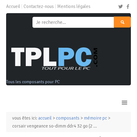
Accueil
Contactez-nous
Mentions légales
Tous les composants pour PC
vous êtes ici:
accueil
>
composants
>
mémoire pc
>
Ordinateurs & Tablettes
corsair vengeance so-dimm ddr4 32 go (2 ...
Composants