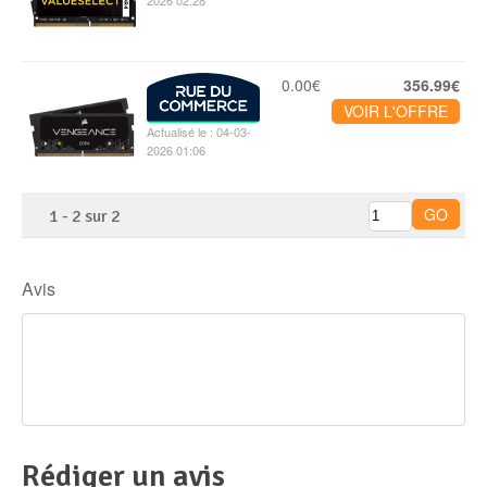
2026 02:28
0.00€
356.99€
VOIR L'OFFRE
Actualisé le : 04-03-
2026 01:06
1
-
2
sur
2
Avis
Rédiger un avis