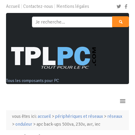
Accueil
Contactez-nous
Mentions légales
Tous les composants pour PC
vous êtes ici:
accueil
>
périphériques et réseaux
>
réseaux
Ordinateurs & Tablettes
>
onduleur
> apc back-ups 500va, 230v, avr, iec
Composants