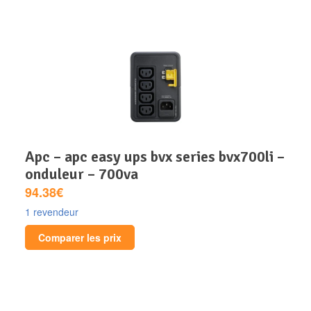
apc – apc easy ups bvx series bvx700li –
onduleur – 700va
94.38€
1 revendeur
Comparer les prix