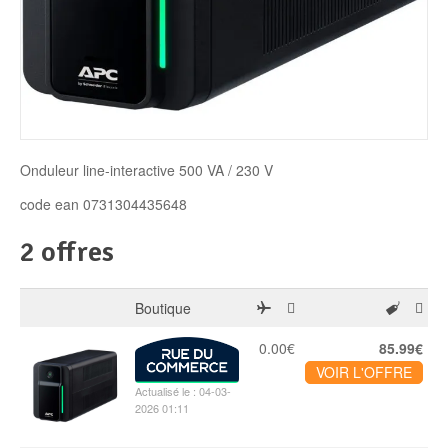
Disque SSD
Onduleur line-interactive 500 VA / 230 V
code ean 0731304435648
2 offres
Boutique
0.00€
85.99€
VOIR L'OFFRE
Actualisé le : 04-03-
2026 01:11