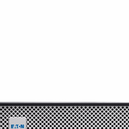
Mémoire PC
Mémoire Notebook
Processeur
Disque SSD