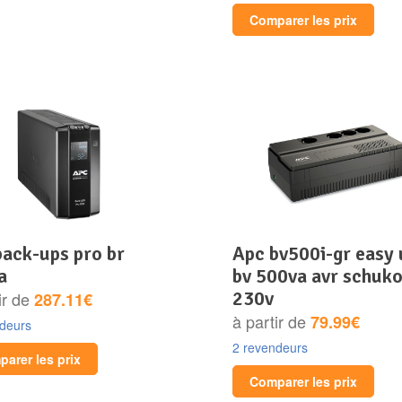
Comparer les prix
apc bv500i-gr easy ups
a
bv 500va avr schuk
230v
ir de
287.11€
à partir de
79.99€
ndeurs
2 revendeurs
arer les prix
Comparer les prix