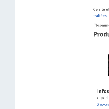
Ce site u
traitées
.
[fbcomme
Produ
info
à part
2 reve