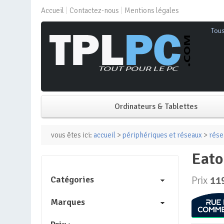
Accueil
Contactez-nous
Mentions légales
Tou
Ordinateurs & Tablettes
PC de bureau
vous êtes ici:
accueil
>
périphériques et réseaux
>
rése
eat
PC portable
Catégories
Prix
11
Mini PC
Marques
PC Tout-en-un