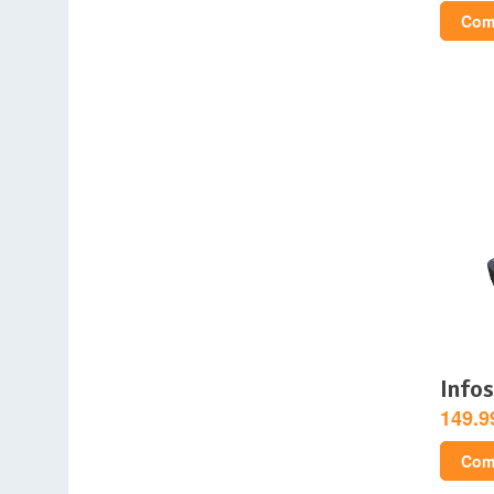
Comp
info
149.9
Comp