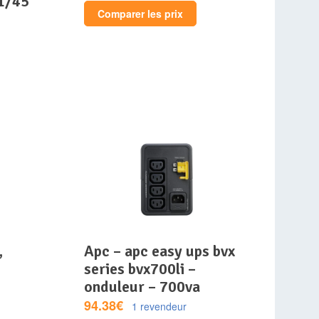
11/45
Comparer les prix
apc – apc easy ups bvx
series bvx700li –
onduleur – 700va
94.38€
1 revendeur