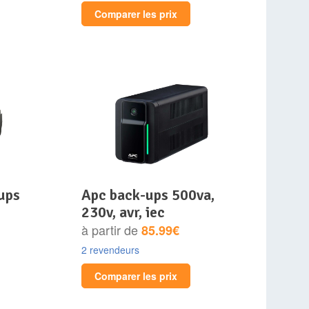
Comparer les prix
apc back-ups 500va,
o
230v, avr, iec
à partir de
85.99€
2 revendeurs
Comparer les prix