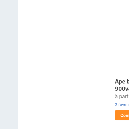
apc back-ups pro br
900v
à part
2 reve
Comp