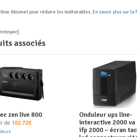
tilise Akismet pour réduire les indésirables.
En savoir plus sur l
ntssync]
its associés
sec zen live 800
onduleur ups line-
interactive 2000 va
ir de
102.72€
ifp 2000 – écran tac
ndeurs