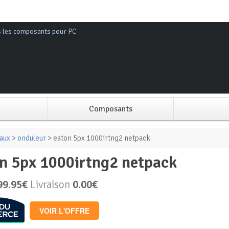
s les composants pour PC
Composants
Alimentation PC
aux
>
onduleur
> eaton 5px 1000irtng2 netpack
on 5px 1000irtng2 netpack
Boitier PC
99.95€
Livraison
0.00€
Carte graphique
VOIR L'OFFRE
Carte mère