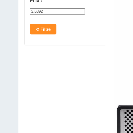
Prix :
PC en kit
Barebone
Filtre
Tablettes