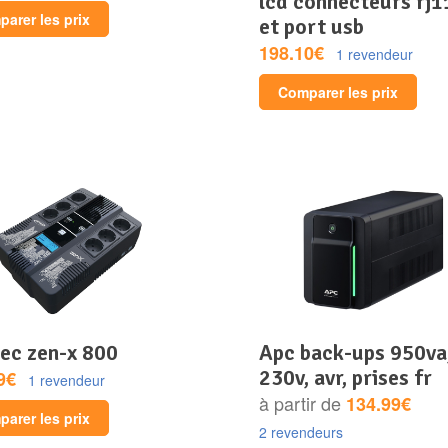
lcd connecteurs rj
arer les prix
et port usb
198.10€
1 revendeur
Comparer les prix
sec zen-x 800
apc back-ups 950va,
230v, avr, prises fr
9€
1 revendeur
à partir de
134.99€
arer les prix
2 revendeurs