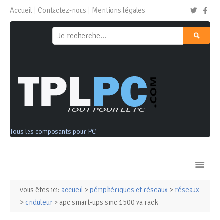
Accueil
Contactez-nous
Mentions légales
Tous les composants pour PC
vous êtes ici:
accueil
>
périphériques et réseaux
>
réseaux
Ordinateurs & Tablettes
>
onduleur
> apc smart-ups smc 1500 va rack
Composants