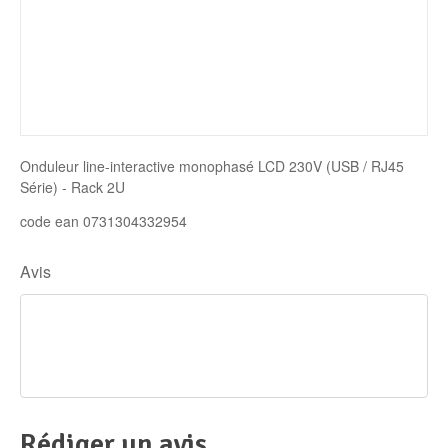
Disque SSD
Onduleur line-interactive monophasé LCD 230V (USB / RJ45
Série) - Rack 2U
code ean 0731304332954
Avis
Rédiger un avis