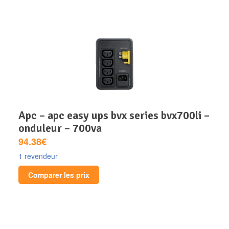
apc – apc easy ups bvx series bvx700li –
onduleur – 700va
94.38€
1 revendeur
Comparer les prix