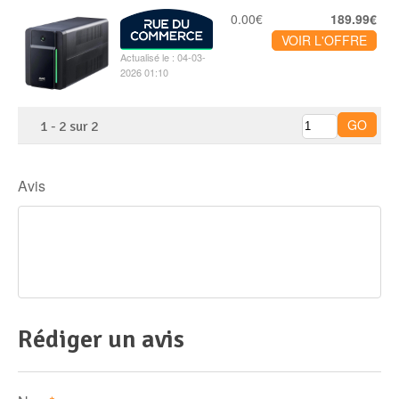
0.00€
189.99€
VOIR L'OFFRE
Actualisé le : 04-03-
2026 01:10
1
-
2
sur
2
Avis
Rédiger un avis