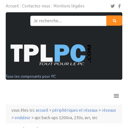
Accueil
Contactez-nous
Mentions légales
Tous les composants pour PC
vous êtes ici:
accueil
>
périphériques et réseaux
>
réseaux
Ordinateurs & Tablettes
>
onduleur
> apc back-ups 1200va, 230v, avr, iec
Composants