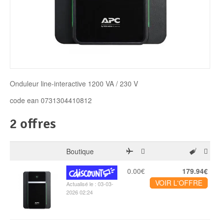
Disque SSD
Onduleur line-interactive 1200 VA / 230 V
code ean 0731304410812
2 offres
Boutique
0.00€
179.94€
VOIR L'OFFRE
Actualisé le : 03-03-
2026 02:24