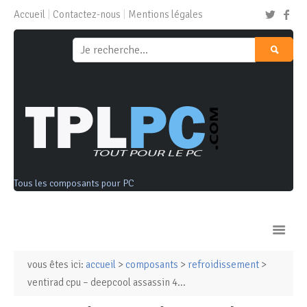
Accueil
Contactez-nous
Mentions légales
Tous les composants pour PC
vous êtes ici:
accueil
>
composants
>
refroidissement
>
Ordinateurs & Tablettes
ventirad cpu – deepcool assassin 4...
Composants