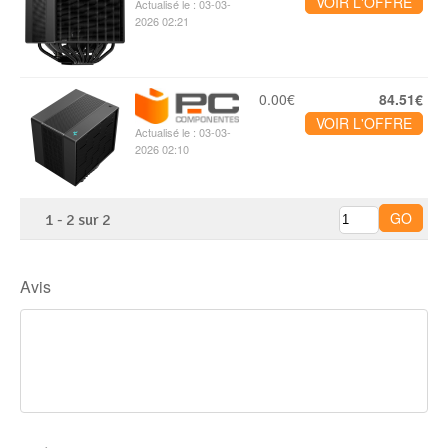
VOIR L'OFFRE
Actualisé le : 03-03-
2026 02:21
0.00€
84.51€
VOIR L'OFFRE
Actualisé le : 03-03-
2026 02:10
1
-
2
sur
2
Avis