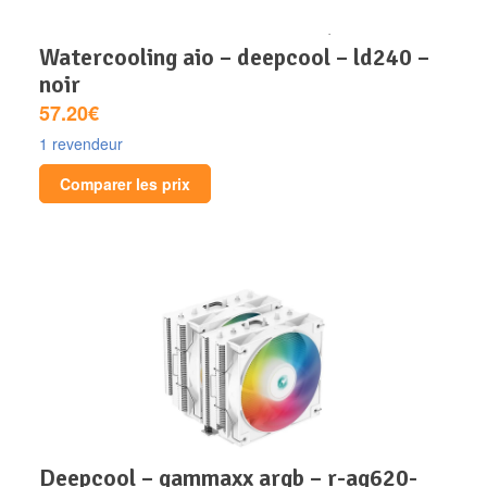
watercooling aio – deepcool – ld240 –
noir
57.20€
1 revendeur
Comparer les prix
deepcool – gammaxx argb – r-ag620-