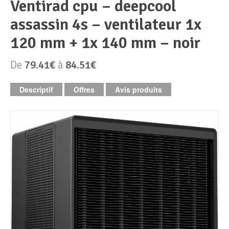
ventirad cpu – deepcool
assassin 4s – ventilateur 1x
Périphériques & Réseaux
PC de bureau
120 mm + 1x 140 mm – noir
PC portable
Alimentation PC
De
79.41€
à
84.51€
Mini PC
Boitier PC
Clavier & Souris
Descriptif
Offres
Avis produits
PC Tout-en-un
Carte graphique
Ecran PC
PC en kit
Carte mère
Imprimante
Barebone
Mémoire PC
Réseaux
Tablettes
Mémoire Notebook
Processeur