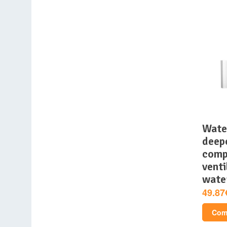
watercooling aio
deepc
comp
vent
wate
49.87
Comp