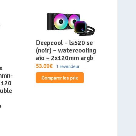
deepcool – ls520 se
(noir) – watercooling
aio – 2x120mm argb
53.09€
1 revendeur
nmn-
Comparer les prix
 120
uble
w