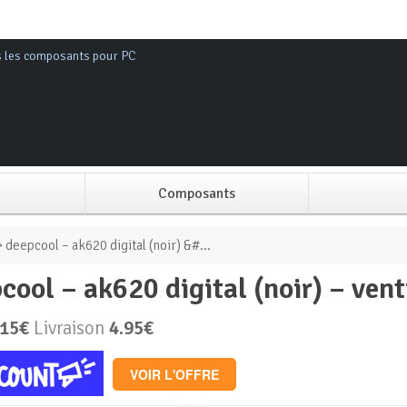
s les composants pour PC
Composants
Alimentation PC
 deepcool – ak620 digital (noir) &#...
pcool – ak620 digital (noir) – v
Boitier PC
.15€
Livraison
4.95€
Carte graphique
VOIR L'OFFRE
Carte mère