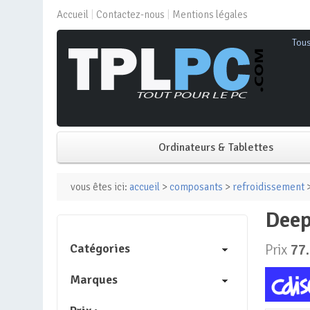
Accueil
Contactez-nous
Mentions légales
Tou
Ordinateurs & Tablettes
PC de bureau
vous êtes ici:
accueil
>
composants
>
refroidissement
>
dee
PC portable
Catégories
Prix
77
Mini PC
Marques
PC Tout-en-un