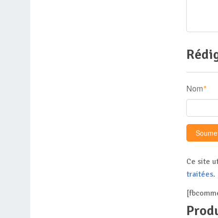
Rédig
Nom
*
Ce site u
traitées
.
[fbcomme
Produ