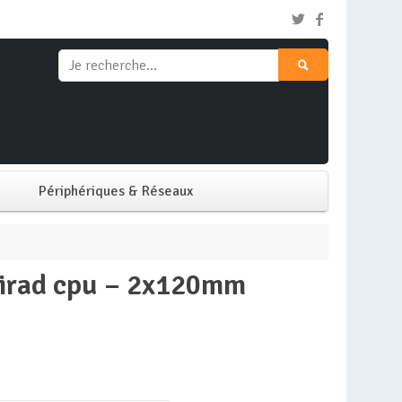
Périphériques & Réseaux
Clavier & Souris
entirad cpu – 2x120mm
Ecran PC
Imprimante
Réseaux