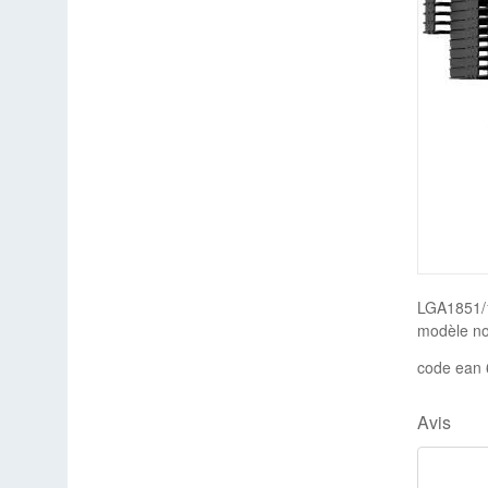
LGA1851/1
modèle noi
code ean
Avis