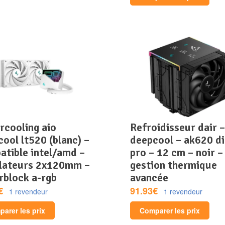
refroidisseur dair –
ool lt520 (blanc) –
deepcool – ak620 di
atible intel/amd –
pro – 12 cm – noir –
ilateurs 2x120mm –
gestion thermique
rblock a-rgb
avancée
€
91.93€
1 revendeur
1 revendeur
arer les prix
Comparer les prix