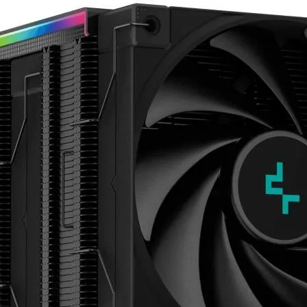
Mémoire PC
Mémoire Notebook
Processeur
Disque SSD