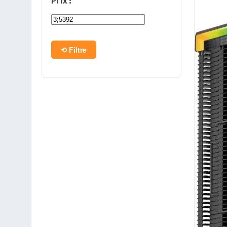
Prix :
PC en kit
Barebone
Filtre
Tablettes