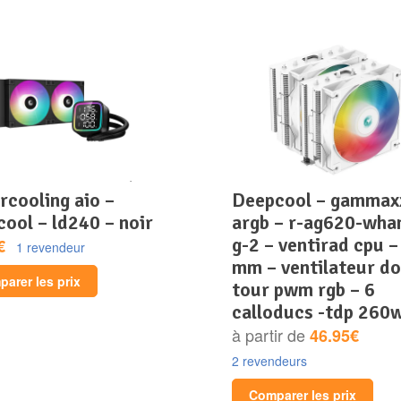
deepcool – gammaxx
ool – ld240 – noir
argb – r-ag620-wha
g-2 – ventirad cpu –
€
1 revendeur
mm – ventilateur do
arer les prix
tour pwm rgb – 6
calloducs -tdp 260
à partir de
46.95€
2 revendeurs
Comparer les prix