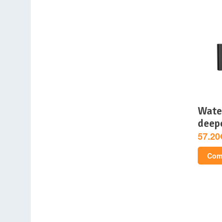
watercooling aio –
deepc
57.20
Comp