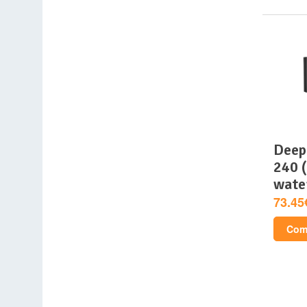
deepcool – mystique
240 (
wate
73.45
Comp