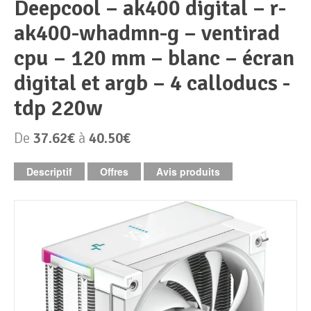
deepcool – ak400 digital – r-
ak400-whadmn-g – ventirad
Périphériques & Réseaux
PC de bureau
cpu – 120 mm – blanc – écran
PC portable
Alimentation PC
digital et argb – 4 calloducs -
tdp 220w
Mini PC
Boitier PC
Clavier & Souris
De
37.62€
à
40.50€
PC Tout-en-un
Carte graphique
Ecran PC
Descriptif
Offres
Avis produits
PC en kit
Carte mère
Imprimante
Barebone
Mémoire PC
Réseaux
Tablettes
Mémoire Notebook
Processeur