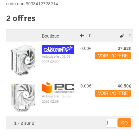
code ean 6933412728214
2 offres
Boutique
0.00€
37.62€
VOIR L'OFFRE
Actualisé le : 03-03-
2026 02:22
0.00€
40.50€
VOIR L'OFFRE
Actualisé le : 03-03-
2026 02:09
1
-
2
sur
2