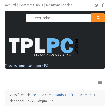
Accueil
Contactez-nous
Mentions légales
Tous les composants pour PC
vous êtes ici:
accueil
>
composants
>
refroidissement
>
Ordinateurs & Tablettes
deepcool – ak400 digital – r...
Composants