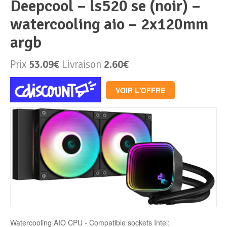
deepcool – ls520 se (noir) –
watercooling aio – 2x120mm
Périphériques & Réseaux
PC de bureau
argb
PC portable
Alimentation PC
Prix
53.09€
Livraison
2.60€
Mini PC
Boitier PC
Clavier & Souris
VOIR L'OFFRE
PC Tout-en-un
Carte graphique
Ecran PC
PC en kit
Carte mère
Imprimante
Barebone
Mémoire PC
Réseaux
Tablettes
Mémoire Notebook
Processeur
Watercooling AIO CPU - Compatible sockets Intel: