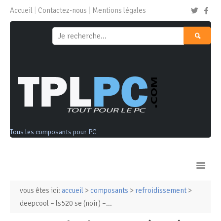
Accueil
Contactez-nous
Mentions légales
Tous les composants pour PC
vous êtes ici:
accueil
>
composants
>
refroidissement
>
Ordinateurs & Tablettes
deepcool – ls520 se (noir) –...
Composants