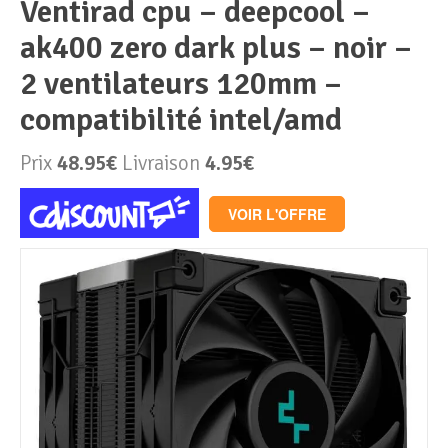
ventirad cpu – deepcool –
ak400 zero dark plus – noir –
Périphériques & Réseaux
PC de bureau
2 ventilateurs 120mm –
PC portable
Alimentation PC
compatibilité intel/amd
Mini PC
Boitier PC
Clavier & Souris
Prix
48.95€
Livraison
4.95€
PC Tout-en-un
Carte graphique
Ecran PC
VOIR L'OFFRE
PC en kit
Carte mère
Imprimante
Barebone
Mémoire PC
Réseaux
Tablettes
Mémoire Notebook
Processeur