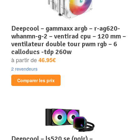
deepcool – gammaxx argb – r-ag620-
whanmn-g-2 – ventirad cpu – 120 mm –
ventilateur double tour pwm rgb – 6
calloducs -tdp 260w
à partir de
46.95€
2 revendeurs
Comparer les prix
deepcool – ls520 se (noir) –