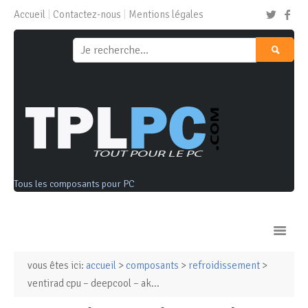
Accueil
Contactez-nous
Mentions légales
Tous les composants pour PC
vous êtes ici:
accueil
>
composants
>
refroidissement
>
Ordinateurs & Tablettes
ventirad cpu – deepcool – ak...
Composants