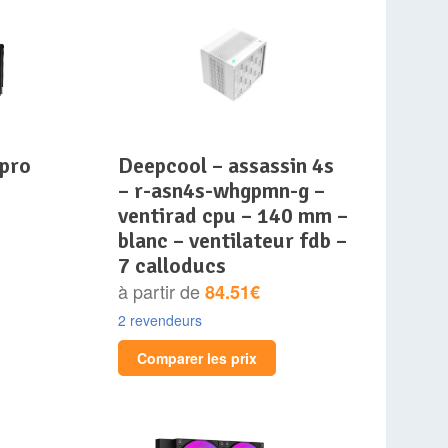
deepcool – assassin 4s
– r-asn4s-whgpmn-g –
ventirad cpu – 140 mm –
blanc – ventilateur fdb –
7 calloducs
à partir de
84.51€
2 revendeurs
Comparer les prix