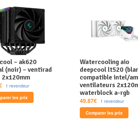
watercooling aio
al (noir) – ventirad
deepcool lt520 (blan
– 2x120mm
compatible intel/am
ventilateurs 2x120
€
1 revendeur
waterblock a-rgb
arer les prix
49.87€
1 revendeur
Comparer les prix