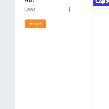
Prix :
PC en kit
Barebone
Filtre
Tablettes