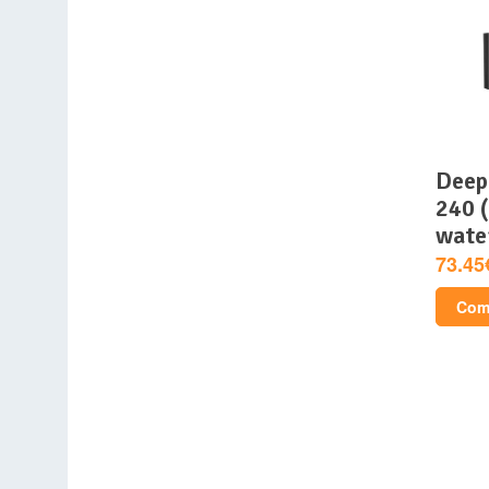
deepcool – mystique
240 (
wate
73.45
Comp