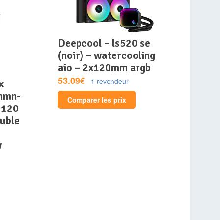
deepcool – ls520 se
(noir) – watercooling
aio – 2x120mm argb
53.09€
1 revendeur
nmn-
Comparer les prix
 120
uble
w