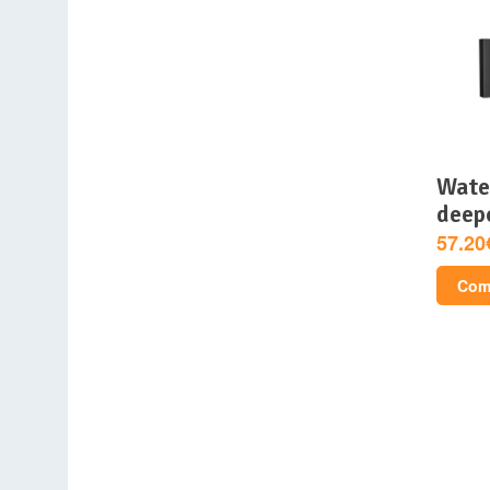
watercooling aio –
deepc
57.20
Comp