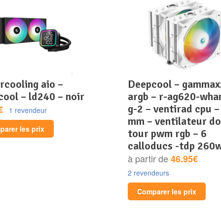
deepcool – gammaxx
ool – ld240 – noir
argb – r-ag620-wha
g-2 – ventirad cpu –
€
1 revendeur
mm – ventilateur do
arer les prix
tour pwm rgb – 6
calloducs -tdp 260
à partir de
46.95€
2 revendeurs
Comparer les prix