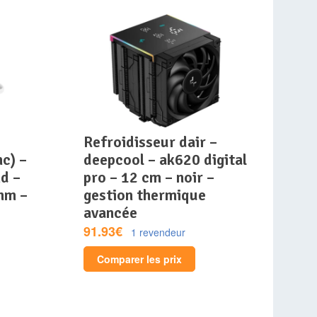
refroidisseur dair –
c) –
deepcool – ak620 digital
d –
pro – 12 cm – noir –
mm –
gestion thermique
avancée
91.93€
1 revendeur
Comparer les prix