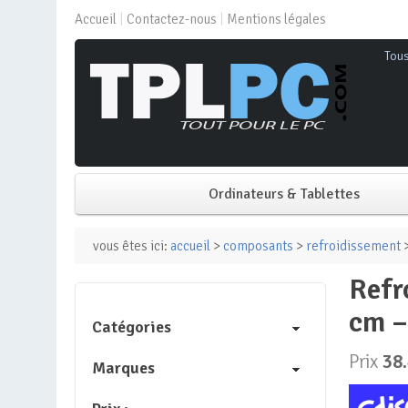
Accueil
Contactez-nous
Mentions légales
Tou
Ordinateurs & Tablettes
PC de bureau
vous êtes ici:
accueil
>
composants
>
refroidissement
>
refroidisseur – spirit of gamer – airblade 800 – ventilateur 18.5
PC portable
cm –
Catégories
Mini PC
Prix
38
Marques
PC Tout-en-un