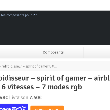
s les composants pour PC
Composants
Alimentation PC
 refroidisseur – spirit of gamer &#...
Boitier PC
 6 vitesses – 7 modes rgb
Carte graphique
.48€
Livraison
7.50€
Carte mère