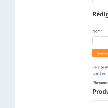
Rédig
Nom
*
Ce site u
traitées
.
[fbcomme
Produ