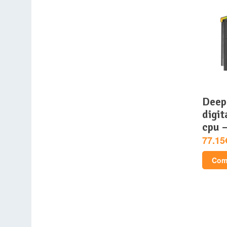
deepcool – ak620
digit
cpu 
77.15
Comp