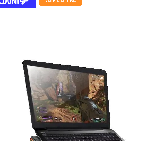
VOIR L'OFFRE
Mémoire PC
Mémoire Notebook
Processeur
Disque SSD