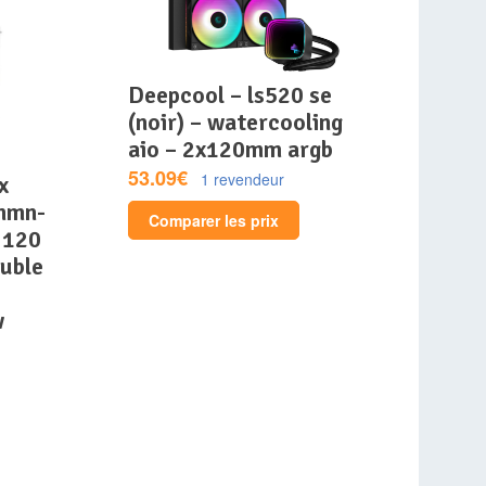
deepcool – ls520 se
(noir) – watercooling
aio – 2x120mm argb
53.09€
1 revendeur
nmn-
Comparer les prix
 120
uble
w