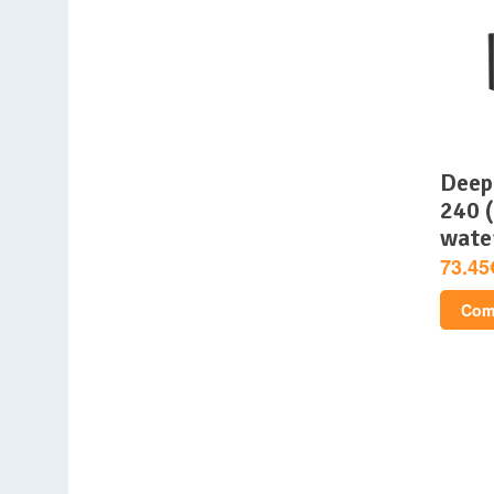
deepcool – mystique
240 (
wate
73.45
Comp