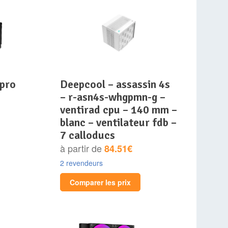
deepcool – assassin 4s
– r-asn4s-whgpmn-g –
ventirad cpu – 140 mm –
blanc – ventilateur fdb –
7 calloducs
à partir de
84.51€
2 revendeurs
Comparer les prix