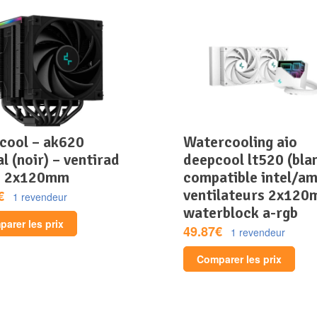
watercooling aio
al (noir) – ventirad
deepcool lt520 (blan
– 2x120mm
compatible intel/am
ventilateurs 2x120
€
1 revendeur
waterblock a-rgb
arer les prix
49.87€
1 revendeur
Comparer les prix