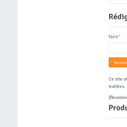
Rédig
Nom
*
Ce site u
traitées
.
[fbcomme
Produ