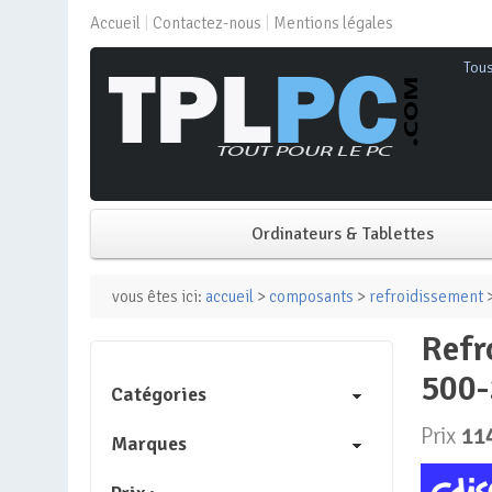
Accueil
Contactez-nous
Mentions légales
Tou
Ordinateurs & Tablettes
PC de bureau
vous êtes ici:
accueil
>
composants
>
refroidissement
>
refroidissement pc – deepcool – mystique 240 argb – 12 cm –
PC portable
500-
Catégories
Mini PC
Prix
11
Marques
PC Tout-en-un