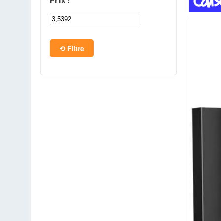
Prix :
PC en kit
Barebone
Filtre
Tablettes