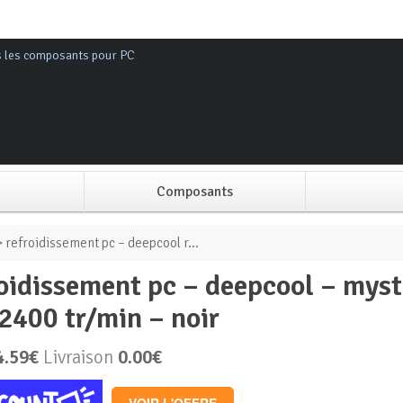
s les composants pour PC
Composants
Alimentation PC
 refroidissement pc – deepcool r...
Boitier PC
2400 tr/min – noir
Carte graphique
4.59€
Livraison
0.00€
Carte mère