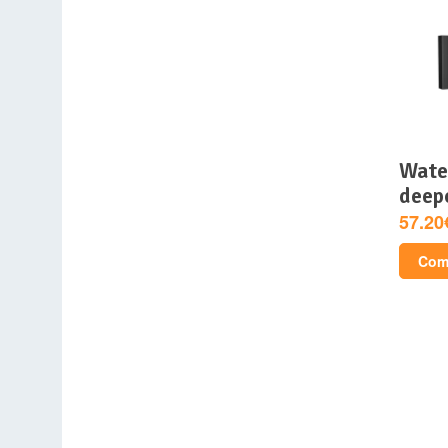
watercooling aio –
deepc
57.20
Comp