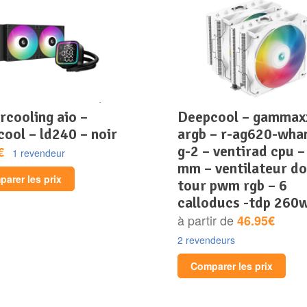
deepcool – gammaxx
ool – ld240 – noir
argb – r-ag620-wha
g-2 – ventirad cpu –
€
1 revendeur
mm – ventilateur do
arer les prix
tour pwm rgb – 6
calloducs -tdp 260
à partir de
46.95€
2 revendeurs
Comparer les prix