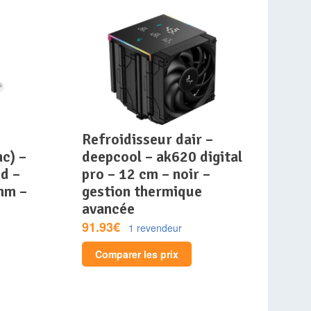
refroidisseur dair –
c) –
deepcool – ak620 digital
d –
pro – 12 cm – noir –
mm –
gestion thermique
avancée
91.93€
1 revendeur
Comparer les prix