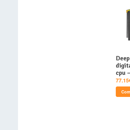
deepcool – ak620
digit
cpu 
77.15
Comp