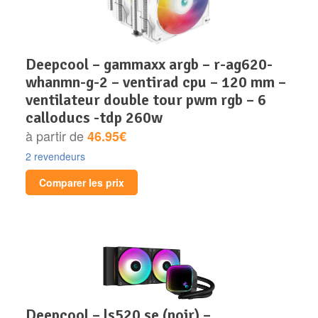
deepcool – gammaxx argb – r-ag620-
whanmn-g-2 – ventirad cpu – 120 mm –
ventilateur double tour pwm rgb – 6
calloducs -tdp 260w
à partir de
46.95€
2 revendeurs
Comparer les prix
deepcool – ls520 se (noir) –