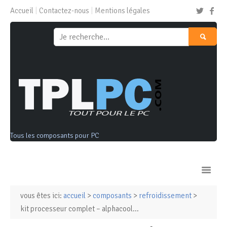
Accueil
Contactez-nous
Mentions légales
Tous les composants pour PC
vous êtes ici:
accueil
>
composants
>
refroidissement
>
Ordinateurs & Tablettes
kit processeur complet – alphacool...
Composants