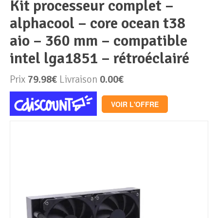
kit processeur complet –
alphacool – core ocean t38
Périphériques & Réseaux
PC de bureau
aio – 360 mm – compatible
PC portable
Alimentation PC
intel lga1851 – rétroéclairé
Mini PC
Boitier PC
Clavier & Souris
Prix
79.98€
Livraison
0.00€
PC Tout-en-un
Carte graphique
Ecran PC
VOIR L'OFFRE
PC en kit
Carte mère
Imprimante
Barebone
Mémoire PC
Réseaux
Tablettes
Mémoire Notebook
Processeur