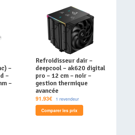
refroidisseur dair –
c) –
deepcool – ak620 digital
d –
pro – 12 cm – noir –
mm –
gestion thermique
avancée
91.93€
1 revendeur
Comparer les prix