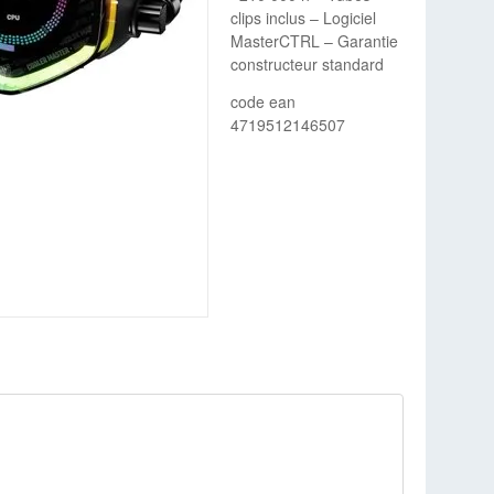
clips inclus – Logiciel
MasterCTRL – Garantie
constructeur standard
code ean
4719512146507