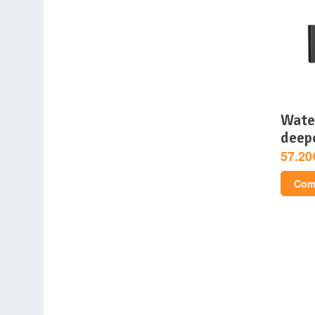
watercooling aio –
deepc
57.20
Comp