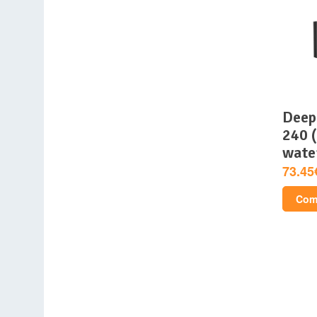
deepcool – mystique
240 (
wate
73.45
Comp