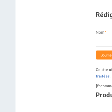
Rédig
Nom
*
Ce site u
traitées
.
[fbcomme
Produ