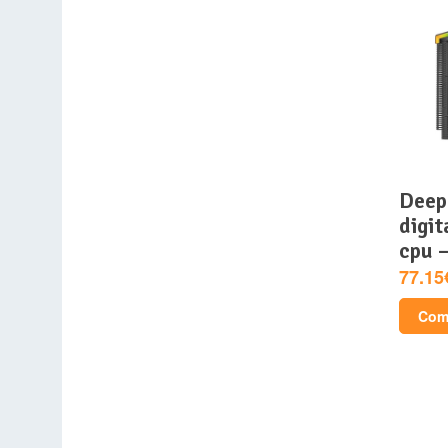
deepcool – ak620
digit
cpu 
77.15
Comp