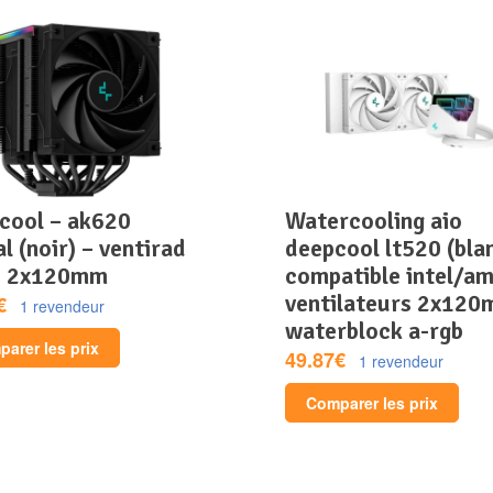
watercooling aio
al (noir) – ventirad
deepcool lt520 (blan
– 2x120mm
compatible intel/am
ventilateurs 2x120
€
1 revendeur
waterblock a-rgb
arer les prix
49.87€
1 revendeur
Comparer les prix