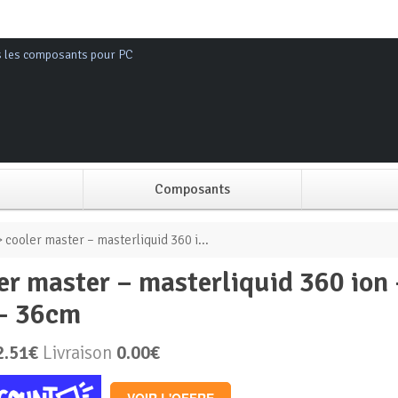
s les composants pour PC
Composants
Alimentation PC
 cooler master – masterliquid 360 i...
Boitier PC
– 36cm
Carte graphique
2.51€
Livraison
0.00€
Carte mère