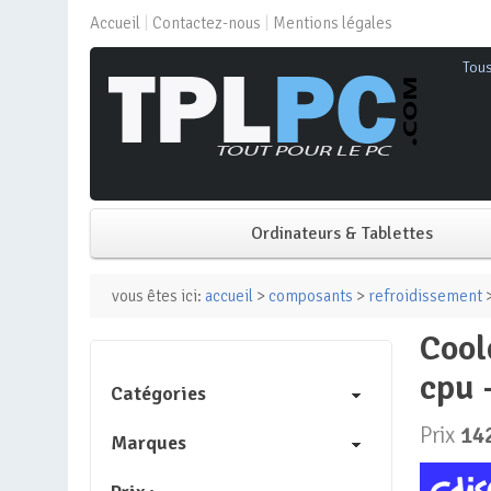
Accueil
Contactez-nous
Mentions légales
Tou
Ordinateurs & Tablettes
PC de bureau
vous êtes ici:
accueil
>
composants
>
refroidissement
>
cooler master – masterliquid 360 ion – refroidissement liquide
PC portable
cpu 
Catégories
Mini PC
Prix
14
Marques
PC Tout-en-un