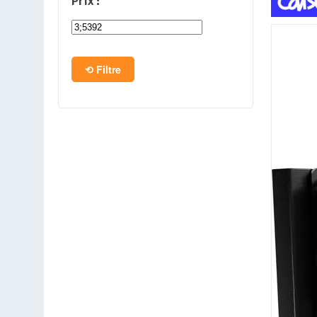
Prix :
PC en kit
Barebone
Filtre
Tablettes