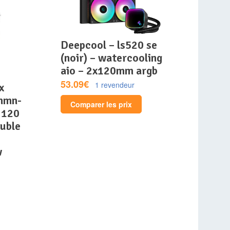
deepcool – ls520 se
(noir) – watercooling
aio – 2x120mm argb
53.09€
1 revendeur
nmn-
Comparer les prix
 120
uble
w