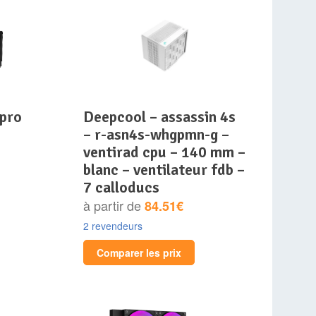
deepcool – assassin 4s
– r-asn4s-whgpmn-g –
ventirad cpu – 140 mm –
blanc – ventilateur fdb –
7 calloducs
à partir de
84.51€
2 revendeurs
Comparer les prix