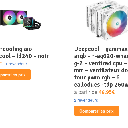
deepcool – gammaxx
ool – ld240 – noir
argb – r-ag620-wha
g-2 – ventirad cpu –
€
1 revendeur
mm – ventilateur do
arer les prix
tour pwm rgb – 6
calloducs -tdp 260
à partir de
46.95€
2 revendeurs
Comparer les prix