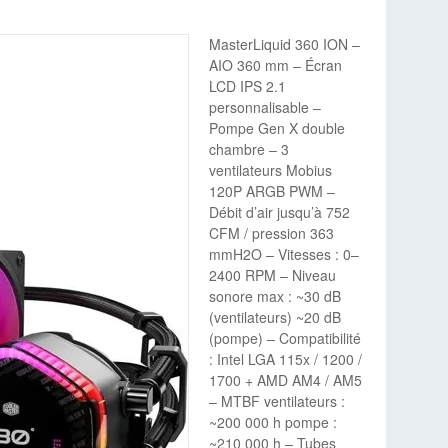
MasterLiquid 360 ION –
AIO 360 mm – Écran
LCD IPS 2.1
personnalisable –
Pompe Gen X double
chambre – 3
ventilateurs Mobius
120P ARGB PWM –
Débit d’air jusqu’à 752
CFM / pression 363
mmH2O – Vitesses : 0–
2400 RPM – Niveau
sonore max : ~30 dB
(ventilateurs) ~20 dB
(pompe) – Compatibilité
: Intel LGA 115x / 1200 /
1700 + AMD AM4 / AM5
– MTBF ventilateurs :
~200 000 h pompe :
~210 000 h – Tubes