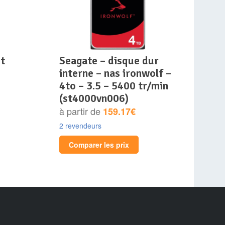
seagate – disque dur
interne – nas ironwolf –
4to – 3.5 – 5400 tr/min
(st4000vn006)
à partir de
159.17€
2 revendeurs
Comparer les prix