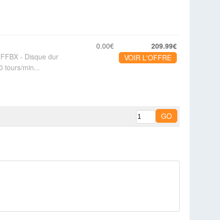
0.00€
209.99€
5FFBX - Disque dur
VOIR L'OFFRE
0 tours/min...