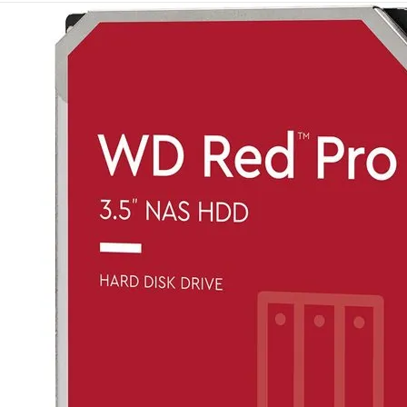
Mémoire PC
Mémoire Notebook
Processeur
Disque SSD