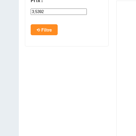
Prix :
PC en kit
Barebone
Filtre
Tablettes