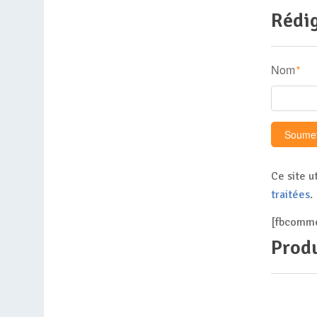
Rédig
Nom
*
Ce site u
traitées
.
[fbcomme
Produ