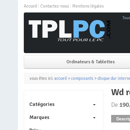
Accueil
Contactez-nous
Mentions légales
Tou
Ordinateurs & Tablettes
PC de bureau
vous êtes ici:
accueil
>
composants
>
disque dur intern
wd
PC portable
Catégories
De
190
Mini PC
Marques
Descrip
PC Tout-en-un