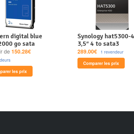
synology hat5300-4t
2000 go sata
3,5″ 4 to sata3
ir de
150.28€
289.00€
1 revendeur
ndeurs
Comparer les prix
arer les prix