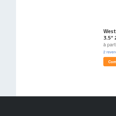
western digital blue
3.5″ 
à part
2 reve
Comp