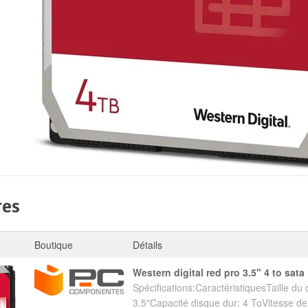
res
Boutique
Détails
western digital red pro 3.5" 4 to sata
Spécifications:CaractéristiquesTaille du 
3.5"Capacité disque dur: 4 ToVitesse de 