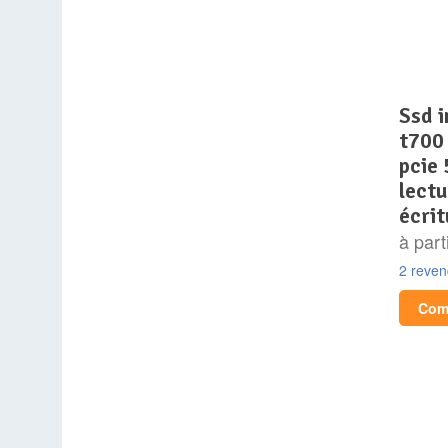
ssd interne – crucial –
t700 
pcie 
lect
écrit
à part
2 reve
Comp