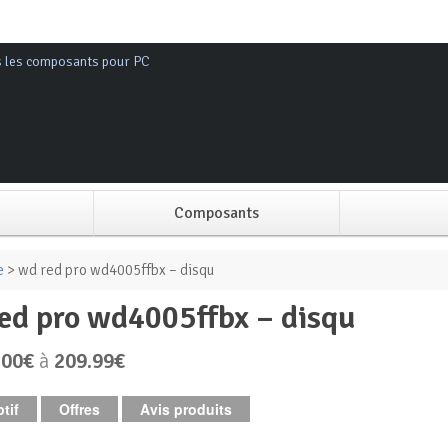
s les composants pour PC
Composants
Alimentation PC
e
> wd red pro wd4005ffbx – disqu
 red pro wd4005ffbx – disqu
Boitier PC
.00€
à
209.99€
Carte graphique
tif
Offres
Avis produits
Carte mère