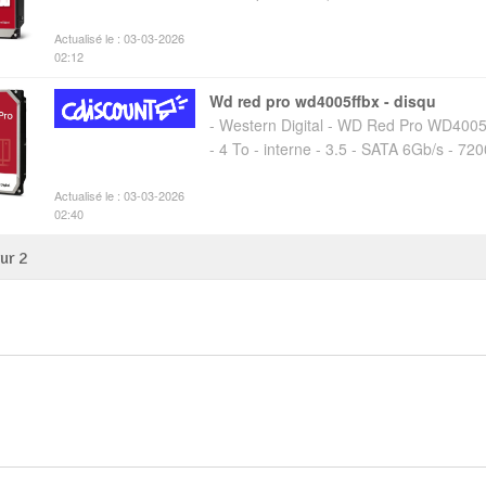
Actualisé le : 03-03-2026
02:12
wd red pro wd4005ffbx - disqu
- Western Digital - WD Red Pro WD400
- 4 To - interne - 3.5 - SATA 6Gb/s - 720
Actualisé le : 03-03-2026
02:40
sur
2