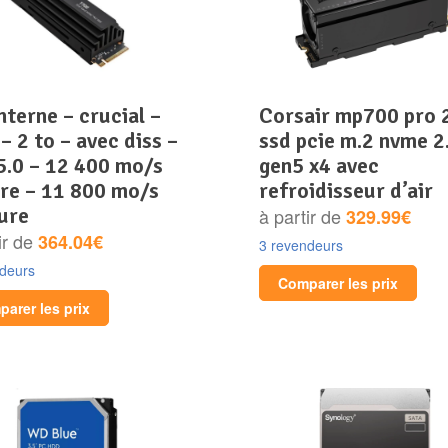
corsair mp700 pro 2 to
– 2 to – avec diss –
ssd pcie m.2 nvme 2
5.0 – 12 400 mo/s
gen5 x4 avec
ure – 11 800 mo/s
refroidisseur d’air
ure
à partir de
329.99€
ir de
364.04€
3 revendeurs
ndeurs
Comparer les prix
arer les prix