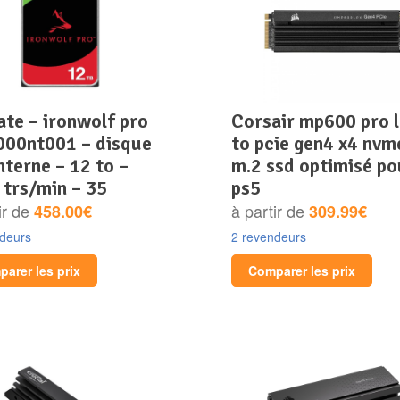
corsair mp600 pro lpx 1
000nt001 – disque
to pcie gen4 x4 nvm
nterne – 12 to –
m.2 ssd optimisé po
 trs/min – 35
ps5
ir de
à partir de
458.00€
309.99€
ndeurs
2 revendeurs
arer les prix
Comparer les prix