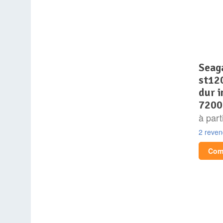
seagate – ironwolf pro
st12
dur i
7200
à part
2 reve
Comp