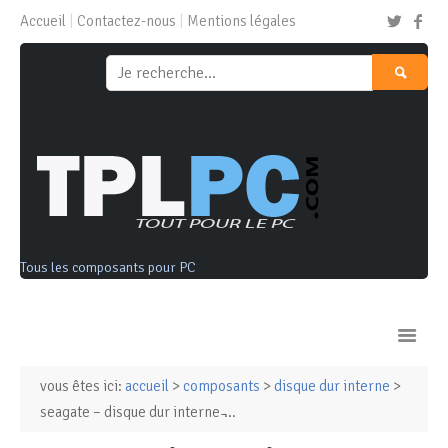
Accueil
Contactez-nous
Mentions légales
Tous les composants pour PC
vous êtes ici:
accueil
>
composants
>
disque dur interne
>
Ordinateurs & Tablettes
seagate – disque dur interne ̵...
Composants