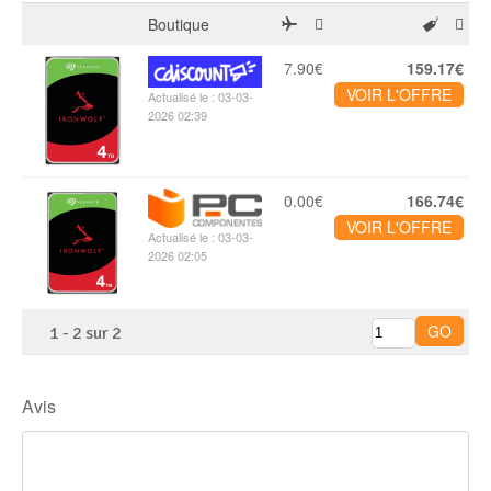
Boutique
7.90€
159.17€
VOIR L'OFFRE
Actualisé le : 03-03-
2026 02:39
0.00€
166.74€
VOIR L'OFFRE
Actualisé le : 03-03-
2026 02:05
1
-
2
sur
2
Avis