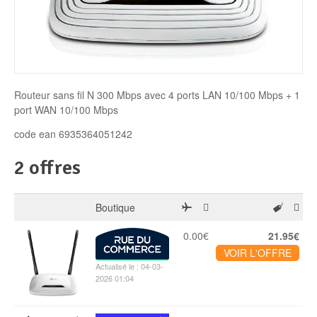
Disque SSD
Routeur sans fil N 300 Mbps avec 4 ports LAN 10/100 Mbps + 1
port WAN 10/100 Mbps
code ean 6935364051242
2 offres
Boutique
0.00€
21.95€
VOIR L'OFFRE
Actualisé le : 04-03-
2026 01:04