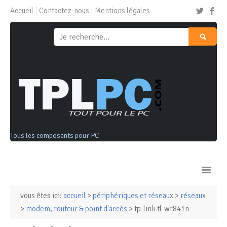
Accueil
Contactez-nous
Mentions légales
Tous les composants pour PC
vous êtes ici:
accueil
>
périphériques et réseaux
>
réseaux
Ordinateurs & Tablettes
>
modem, routeur & point d'accès
> tp-link tl-wr841n
Composants