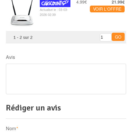
4.99€
21.99€
VOIR L'OFFRE
Actualisé le : 03-03-
2026 02:39
1
-
2
sur
2
Avis
Rédiger un avis
Nom
*