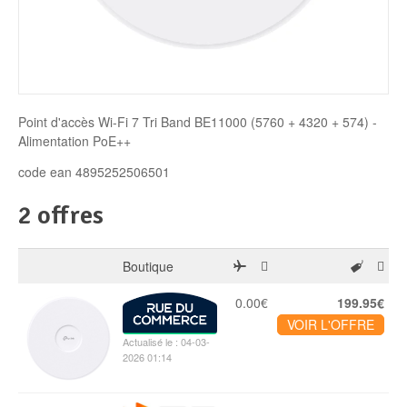
Disque SSD
Point d'accès Wi-Fi 7 Tri Band BE11000 (5760 + 4320 + 574) -
Alimentation PoE++
code ean 4895252506501
2 offres
Boutique
0.00€
199.95€
VOIR L'OFFRE
Actualisé le : 04-03-
2026 01:14