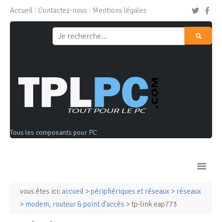
Accueil
Contactez-nous
Mentions légales
Tous les composants pour PC
vous êtes ici:
accueil
>
périphériques et réseaux
>
réseaux
Ordinateurs & Tablettes
>
modem, routeur & point d'accès
> tp-link eap773
Composants