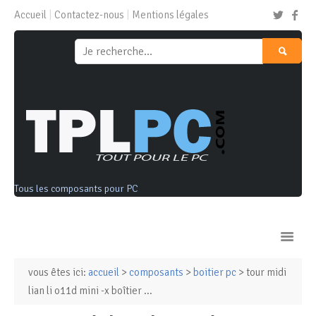
Accueil
Contactez-nous
Mentions légales
Tous les composants pour PC
vous êtes ici:
accueil
>
composants
>
boitier pc
> tour midi
Ordinateurs & Tablettes
lian li o11d mini -x boîtier ...
Composants