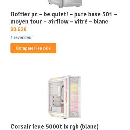
boîtier pc – be quiet! – pure base 501 –
moyen tour – airflow – vitré – blanc
90.62€
1 revendeur
Comparer les prix
corsair icue 5000t lx rgb (blanc)