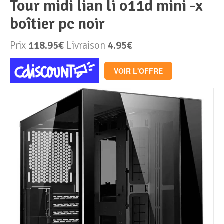
tour midi lian li o11d mini -x
boîtier pc noir
Périphériques & Réseaux
PC de bureau
Prix
118.95€
Livraison
4.95€
PC portable
Alimentation PC
VOIR L'OFFRE
Mini PC
Boitier PC
Clavier & Souris
PC Tout-en-un
Carte graphique
Ecran PC
PC en kit
Carte mère
Imprimante
Barebone
Mémoire PC
Réseaux
Tablettes
Mémoire Notebook
Processeur