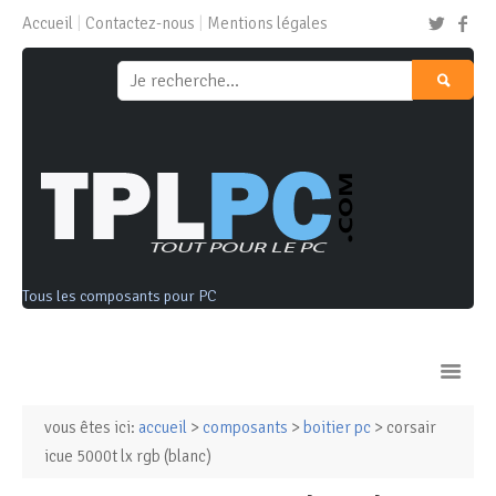
Accueil
Contactez-nous
Mentions légales
Tous les composants pour PC
vous êtes ici:
accueil
>
composants
>
boitier pc
> corsair
Ordinateurs & Tablettes
icue 5000t lx rgb (blanc)
Composants