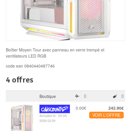
Disque SSD
Boîtier Moyen Tour avec panneau en verre trempé et
ventilateurs LED RGB
code ean 0840440487746
4 offres
Boutique
0.00€
242.90€
VOIR L'OFFRE
Actualisé le : 03-03-
2026 02:29