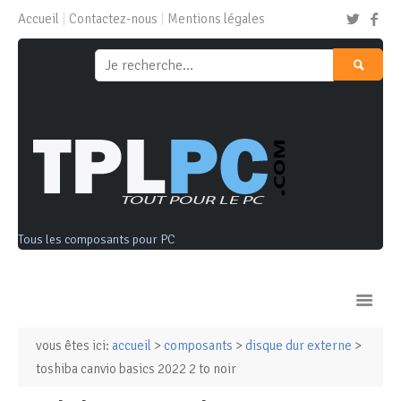
Accueil
Contactez-nous
Mentions légales
Tous les composants pour PC
vous êtes ici:
accueil
>
composants
>
disque dur externe
>
Ordinateurs & Tablettes
toshiba canvio basics 2022 2 to noir
Composants