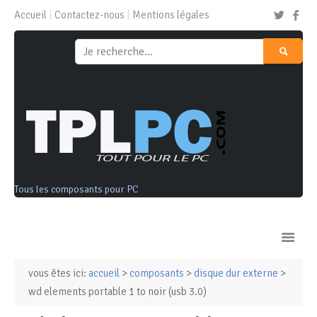
Accueil
Contactez-nous
Mentions légales
Tous les composants pour PC
vous êtes ici:
accueil
>
composants
>
disque dur externe
>
Ordinateurs & Tablettes
wd elements portable 1 to noir (usb 3.0)
Composants