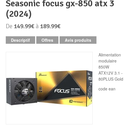
seasonic focus gx-850 atx 3
(2024)
Périphériques & Réseaux
PC de bureau
De
149.99€
à
189.99€
PC portable
Alimentation PC
Descriptif
Offres
Avis produits
Mini PC
Boitier PC
Clavier & Souris
Alimentation
PC Tout-en-un
Carte graphique
Ecran PC
modulaire
850W
ATX12V 3.1 -
PC en kit
Carte mère
Imprimante
80PLUS Gold
Barebone
Mémoire PC
Réseaux
code ean
Tablettes
Mémoire Notebook
Processeur