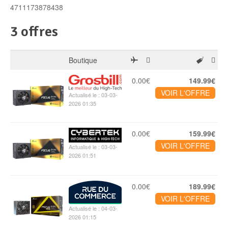
Disque SSD
4711173878438
3 offres
Boutique
0.00€
149.99€
VOIR L'OFFRE
Actualisé le : 03-03-
2026 01:35
0.00€
159.99€
VOIR L'OFFRE
Actualisé le : 03-03-
2026 01:51
0.00€
189.99€
VOIR L'OFFRE
Actualisé le : 04-03-
2026 01:15