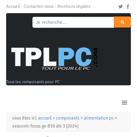
Accueil
Contactez-nous
Mentions légales
Tous les composants pour PC
vous êtes ici:
accueil
>
composants
>
alimentation pc
>
Ordinateurs & Tablettes
seasonic focus gx-850 atx 3 (2024)
Composants