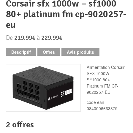
corsair sfx 1000w – sf1000
80+ platinum fm cp-9020257-
Périphériques & Réseaux
PC de bureau
eu
PC portable
Alimentation PC
De
219.99€
à
229.99€
Mini PC
Boitier PC
Clavier & Souris
Descriptif
Offres
Avis produits
PC Tout-en-un
Carte graphique
Ecran PC
Alimentation Corsair
SFX 1000W -
PC en kit
Carte mère
Imprimante
SF1000 80+
Platinum FM CP-
Barebone
Mémoire PC
Réseaux
9020257-EU
code ean
Tablettes
Mémoire Notebook
0840006663379
Processeur
2 offres