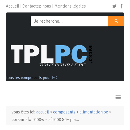
Accueil
Contactez-nous
Mentions légales
Tous les composants pour PC
vous êtes ici:
accueil
>
composants
>
alimentation pc
>
Ordinateurs & Tablettes
corsair sfx 1000w – sf1000 80+ pla...
Composants