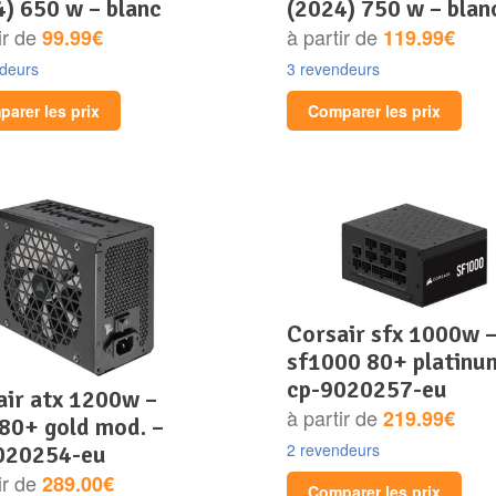
) 650 w – blanc
(2024) 750 w – blan
ir de
à partir de
99.99€
119.99€
ndeurs
3 revendeurs
arer les prix
Comparer les prix
corsair sfx 1000w –
sf1000 80+ platinu
cp-9020257-eu
à partir de
219.99€
 80+ gold mod. –
2 revendeurs
020254-eu
ir de
289.00€
Comparer les prix