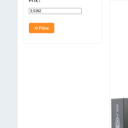
Prix :
PC en kit
Barebone
Filtre
Tablettes