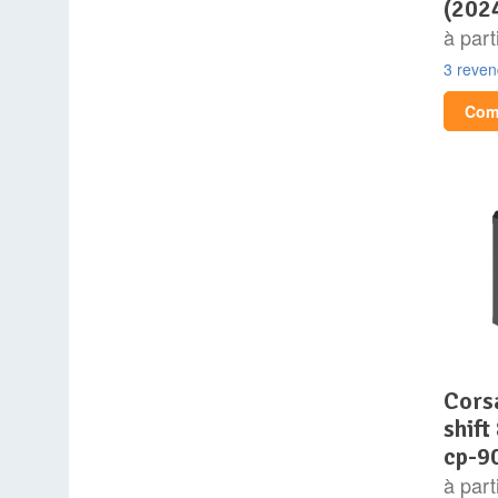
(2024
à part
3 reve
Comp
corsair atx 1200w –
shift
cp-9
à part