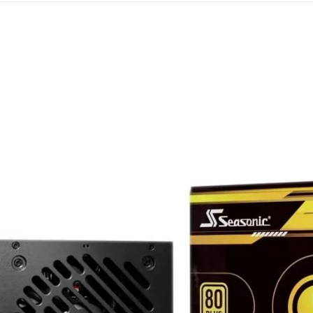
Mémoire PC
Mémoire Notebook
Processeur
Disque SSD