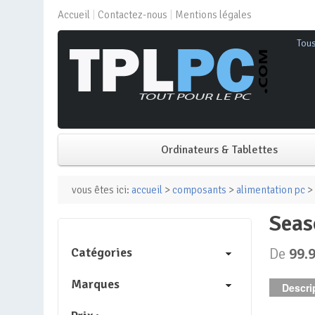
Accueil
Contactez-nous
Mentions légales
Tou
Ordinateurs & Tablettes
PC de bureau
vous êtes ici:
accueil
>
composants
>
alimentation pc
> 
sea
PC portable
Catégories
De
99.
Mini PC
Marques
Descrip
PC Tout-en-un