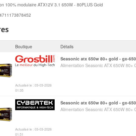
ion 100% modulaire ATX12V 3.1 650W - 80PLUS Gold
 4711173878452
res
Boutique
Détails
seasonic atx 650w 80+ gold - gx-65
Alimentation Seasonic ATX 650W 80+ 
Actualisé le : 03-03-2026
01:35
seasonic atx 650w 80+ gold - gx-65
Alimentation Seasonic ATX 650W 80+ 
Actualisé le : 03-03-2026
01:51