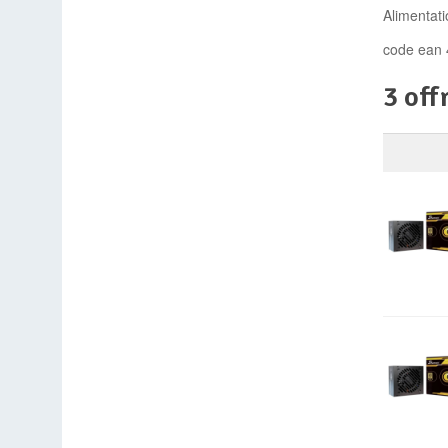
Alimentat
code ean
3 off