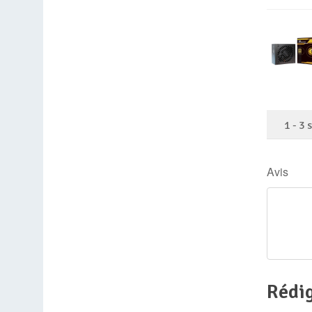
1
-
3
Avis
Rédig