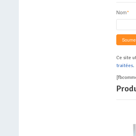
Nom
*
Ce site u
traitées
.
[fbcomme
Produ