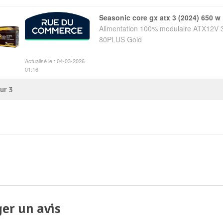
seasonic core gx atx 3 (2024) 650 w
Alimentation 100% modulaire ATX12V 
80PLUS Gold
Actualisé le : 04-03-2026
01:16
sur
3
er un avis