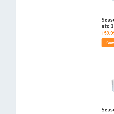
seasonic focus gx-750
atx 3
159.9
Comp
seasonic core gx atx 3