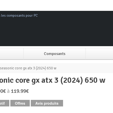
s les composants pour PC
Composants
Alimentation PC
seasonic core gx atx 3 (2024) 650 w
sonic core gx atx 3 (2024) 650 w
Boitier PC
90€
à
119.99€
Carte graphique
tif
Offres
Avis produits
Carte mère