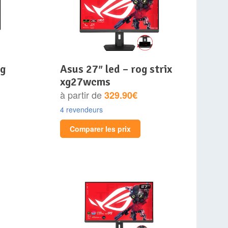
asus 27″ led – rog strix
xg27wcms
à partir de
329.90€
4 revendeurs
Comparer les prix