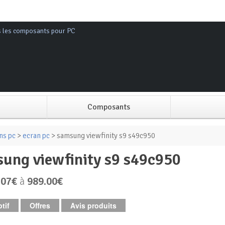
s les composants pour PC
Composants
Alimentation PC
ns pc
>
ecran pc
> samsung viewfinity s9 s49c950
sung viewfinity s9 s49c950
Boitier PC
.07€
à
989.00€
Carte graphique
tif
Offres
Avis produits
Carte mère