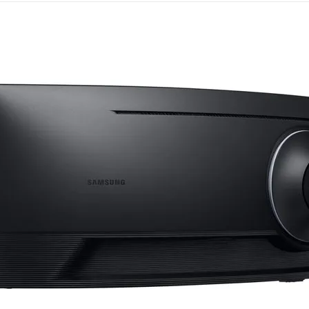
Mémoire PC
Mémoire Notebook
Processeur
Disque SSD