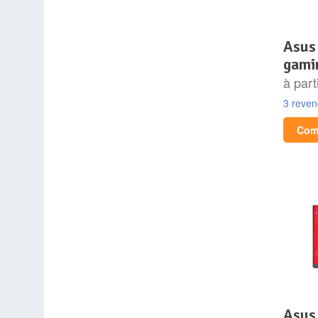
asus 34″ led – tuf
gami
à part
3 reve
Comp
asus xg259cs 24.5