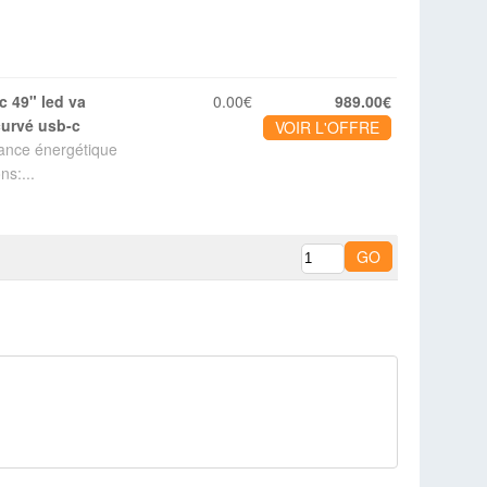
0.00€
989.00€
curvé usb-c
VOIR L'OFFRE
mance énergétique
ns:...