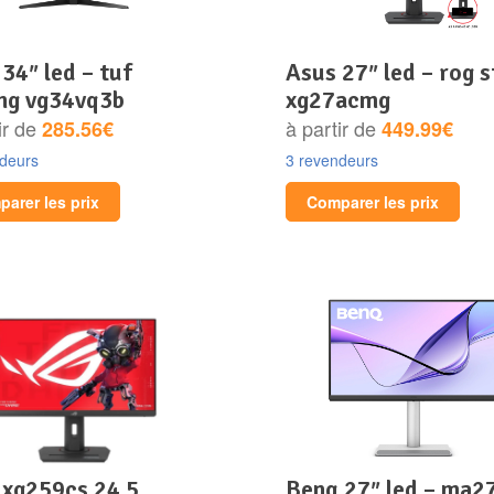
asus 27″ led – rog strix
ng vg34vq3b
xg27acmg
ir de
à partir de
285.56€
449.99€
ndeurs
3 revendeurs
arer les prix
Comparer les prix
benq 27″ led – ma2