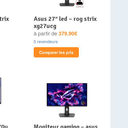
asus 27″ led – rog strix
xg27ucg
à partir de
379.90€
5 revendeurs
Comparer les prix
70u
moniteur gaming – asus