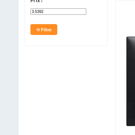
Prix :
PC en kit
Barebone
Filtre
Tablettes