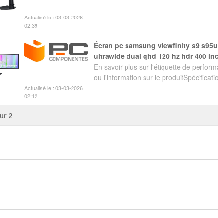
Actualisé le : 03-03-2026
02:39
écran pc samsung viewfinity s9 s95uc 49" led va
ultrawide dual qhd 120 hz hdr 400 in
En savoir plus sur l'étiquette de perfor
ou l'information sur le produitSpécificatio
Actualisé le : 03-03-2026
02:12
sur
2