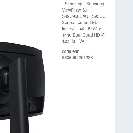
- Samsung - Samsung
ViewFinity S9
S49C950UAU - S95UC
Series - écran LED -
incurvé - 49 - 5120 x
1440 Dual Quad HD @
120 Hz - VA -
code ean
8806095251233