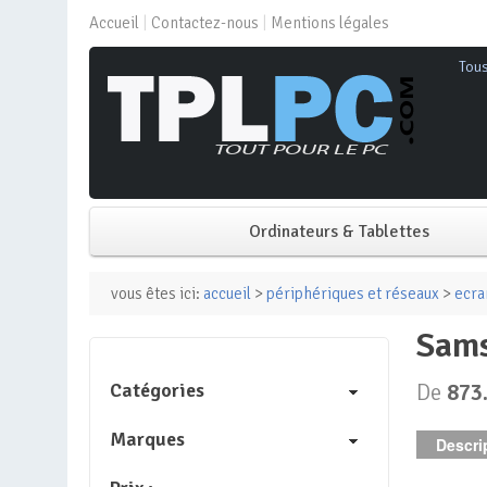
Accueil
Contactez-nous
Mentions légales
Tou
Ordinateurs & Tablettes
PC de bureau
vous êtes ici:
accueil
>
périphériques et réseaux
>
ecra
sam
PC portable
Catégories
De
873
Mini PC
Marques
Descrip
PC Tout-en-un