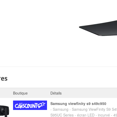
res
Boutique
Détails
samsung viewfinity s9 s49c950
- Samsung - Samsung ViewFinity S9 S
S95UC Series - écran LED - incurvé - 49