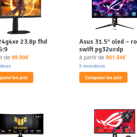
asus 31.5″ oled – rog
6:9
swift pg32ucdp
ir de
à partir de
99.00€
901.54€
ndeurs
5 revendeurs
arer les prix
Comparer les prix