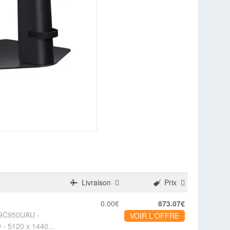
Livraison
Prix
0.00€
873.07€
49C950UAU -
VOIR L'OFFRE
 - 5120 x 1440...