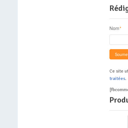
Rédig
Nom
*
Ce site u
traitées
.
[fbcomme
Produ