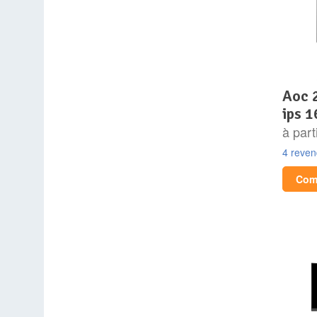
aoc 24g4xe 23.8p fhd
ips 1
à part
4 reve
Comp