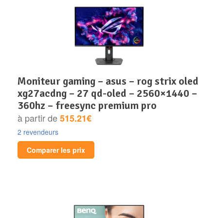
moniteur gaming – asus – rog strix oled
xg27acdng – 27 qd-oled – 2560×1440 –
360hz – freesync premium pro
à partir de
515.21€
2 revendeurs
Comparer les prix