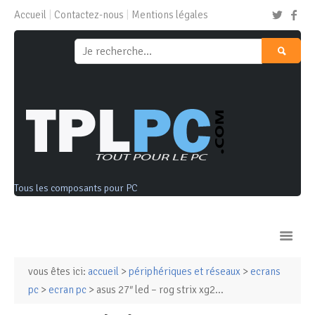
Accueil
Contactez-nous
Mentions légales
Tous les composants pour PC
vous êtes ici:
accueil
>
périphériques et réseaux
>
ecrans
Ordinateurs & Tablettes
pc
>
ecran pc
> asus 27″ led – rog strix xg2...
Composants