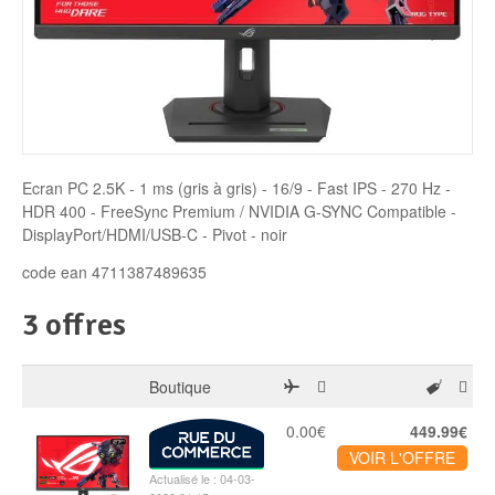
Disque SSD
Ecran PC 2.5K - 1 ms (gris à gris) - 16/9 - Fast IPS - 270 Hz -
HDR 400 - FreeSync Premium / NVIDIA G-SYNC Compatible -
DisplayPort/HDMI/USB-C - Pivot - noir
code ean 4711387489635
3 offres
Boutique
0.00€
449.99€
VOIR L'OFFRE
Actualisé le : 04-03-