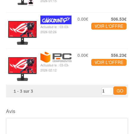
2026 01:15
0.00€
506.53€
VOIR L'OFFRE
Actualisé le : 03-03-
2026 02:26
0.00€
556.23€
VOIR L'OFFRE
Actualisé le : 03-03-
2026 02:12
1
-
3
sur
3
Avis