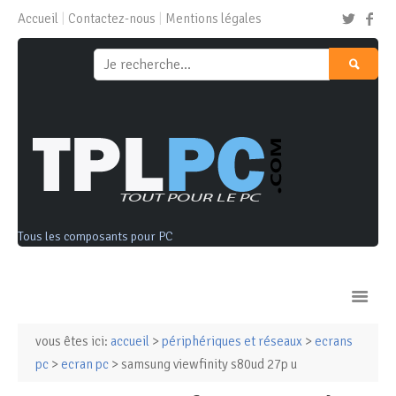
Accueil
Contactez-nous
Mentions légales
Tous les composants pour PC
vous êtes ici:
accueil
>
périphériques et réseaux
>
ecrans
Ordinateurs & Tablettes
pc
>
ecran pc
> samsung viewfinity s80ud 27p u
Composants