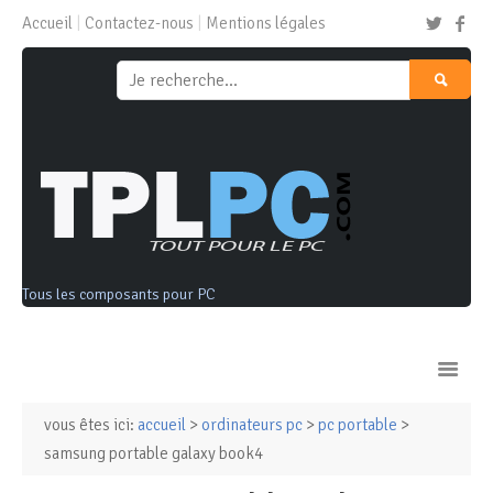
Accueil
Contactez-nous
Mentions légales
Tous les composants pour PC
vous êtes ici:
accueil
>
ordinateurs pc
>
pc portable
>
Ordinateurs & Tablettes
samsung portable galaxy book4
Composants