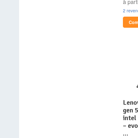
à part
2 reve
Comp
lenovo thinkpad x13
gen 5
intel
– evo
…