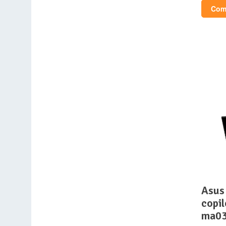
Comp
asus vivobook s 15 oled
copi
ma0