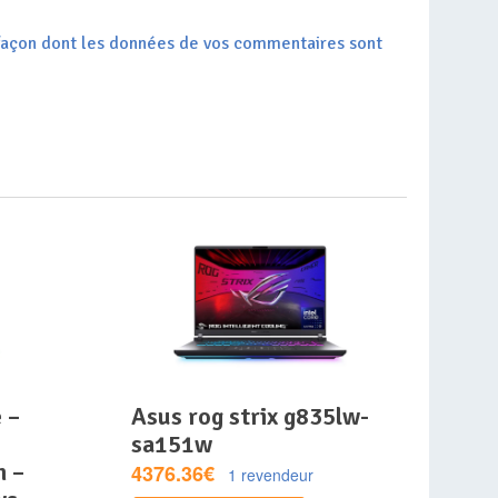
a façon dont les données de vos commentaires sont
asus rog strix g835lw-
sa151w
m –
4376.36€
1 revendeur