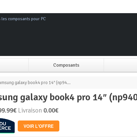
s les composants pour PC
Composants
Alimentation PC
amsung galaxy book4 pro 14″ (np94...
sung galaxy book4 pro 14″ (np94
Boitier PC
99.99€
Livraison
0.00€
Carte graphique
VOIR L'OFFRE
Carte mère