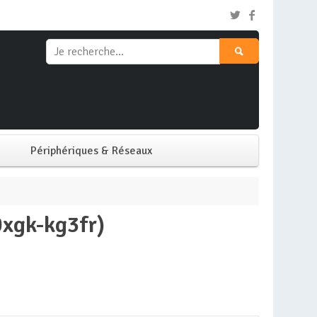
Périphériques & Réseaux
Clavier & Souris
0xgk-kg3fr)
Ecran PC
Imprimante
Réseaux