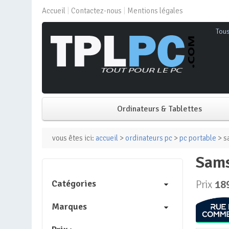
Accueil
Contactez-nous
Mentions légales
Tou
Ordinateurs & Tablettes
PC de bureau
vous êtes ici:
accueil
>
ordinateurs pc
>
pc portable
> s
sam
PC portable
Catégories
Prix
18
Mini PC
Marques
PC Tout-en-un