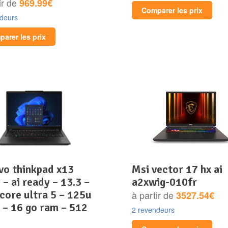
ir de
969.99€
Comparer les prix
ndeurs
arer les prix
msi vector 17 hx ai
 – ai ready – 13.3 –
a2xwig-010fr
 core ultra 5 – 125u
à partir de
3527.54€
 – 16 go ram – 512
2 revendeurs