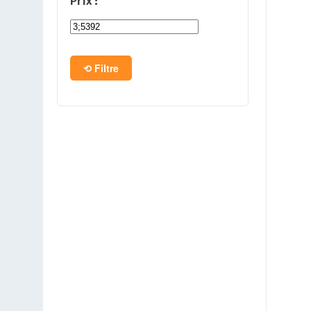
Prix :
PC en kit
Barebone
Filtre
Tablettes