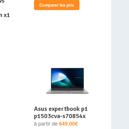
ws
Comparer les prix
n x1
asus expertbook p1
p1503cva-s70854x
à partir de
649.00€