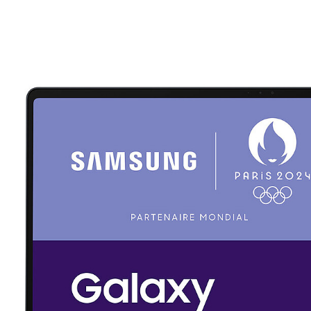
Mémoire PC
Mémoire Notebook
Processeur
Disque SSD