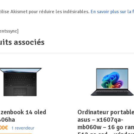
tilise Akismet pour réduire les indésirables.
En savoir plus sur l
ntssync]
its associés
ordinateur portable –
406ha
asus – x1607qa-
mb060w – 16 go ra
00€
1 revendeur