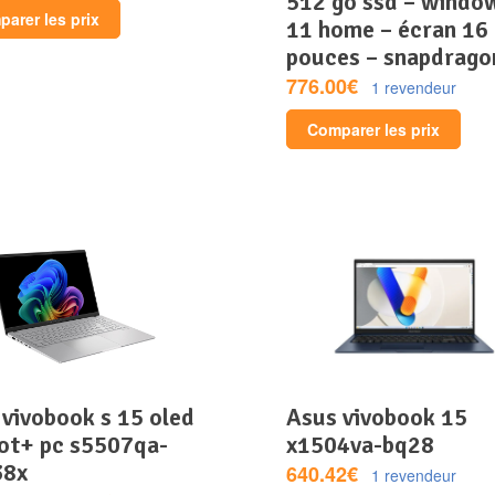
512 go ssd – windo
arer les prix
11 home – écran 16
pouces – snapdrago
776.00€
1 revendeur
Comparer les prix
asus vivobook 15
lot+ pc s5507qa-
x1504va-bq28
38x
640.42€
1 revendeur