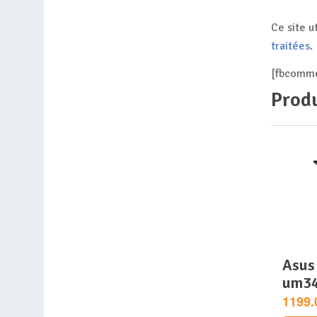
Ce site u
traitées
.
[fbcomme
Produ
asus zenbook 14 oled
um3
1199.