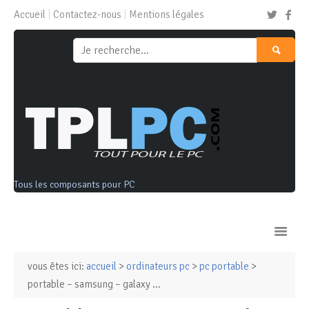
Accueil
Contactez-nous
Mentions légales
Tous les composants pour PC
vous êtes ici:
accueil
>
ordinateurs pc
>
pc portable
>
Ordinateurs & Tablettes
portable – samsung – galaxy ...
Composants