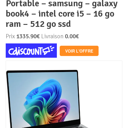
portable – samsung – galaxy
book4 – intel core i5 – 16 go
Périphériques & Réseaux
PC de bureau
ram – 512 go ssd
PC portable
Alimentation PC
Prix
1335.90€
Livraison
0.00€
Mini PC
Boitier PC
Clavier & Souris
VOIR L'OFFRE
PC Tout-en-un
Carte graphique
Ecran PC
PC en kit
Carte mère
Imprimante
Barebone
Mémoire PC
Réseaux
Tablettes
Mémoire Notebook
Processeur