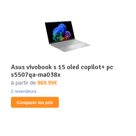
asus vivobook s 15 oled copilot+ pc
s5507qa-ma038x
à partir de
969.99€
2 revendeurs
Comparer les prix