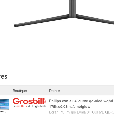
res
Boutique
Détails
philips evnia 34"curve qd-oled wqhd
175hz/0,03ms/ambiglow
Ecran PC Philips Evnia 34"CURVE Q