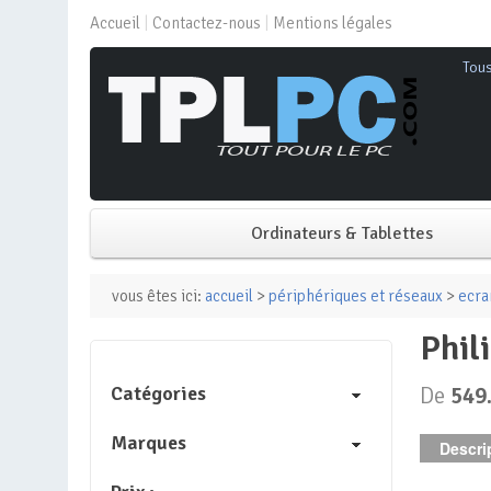
Accueil
Contactez-nous
Mentions légales
Tou
Ordinateurs & Tablettes
PC de bureau
vous êtes ici:
accueil
>
périphériques et réseaux
>
ecra
phi
PC portable
Catégories
De
549
Mini PC
Marques
Descrip
PC Tout-en-un