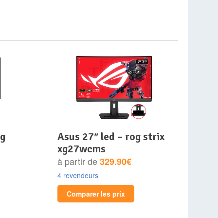
asus 27″ led – rog strix
xg27wcms
à partir de
329.90€
4 revendeurs
Comparer les prix