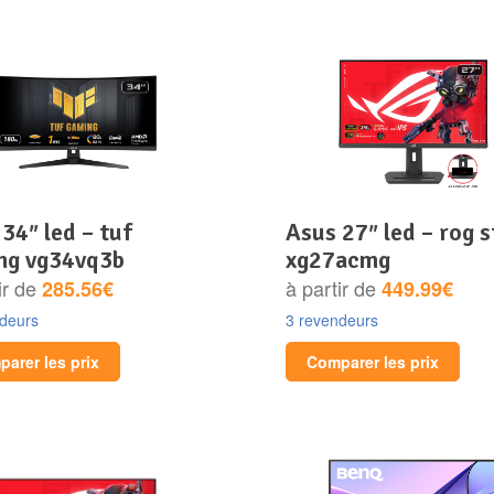
asus 27″ led – rog strix
ng vg34vq3b
xg27acmg
ir de
à partir de
285.56€
449.99€
ndeurs
3 revendeurs
arer les prix
Comparer les prix