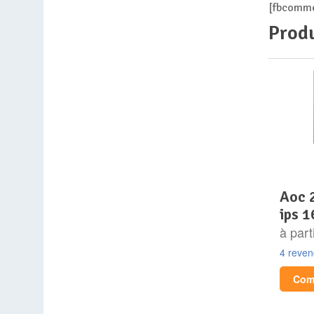
[fbcomme
Produ
aoc 24g4xe 23.8p fhd
ips 1
à part
4 reve
Comp