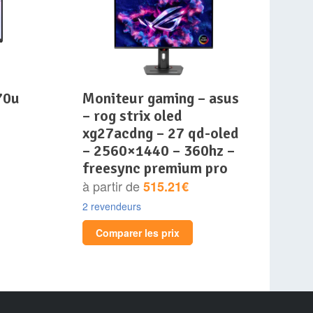
70u
moniteur gaming – asus
– rog strix oled
xg27acdng – 27 qd-oled
– 2560×1440 – 360hz –
freesync premium pro
à partir de
515.21€
2 revendeurs
Comparer les prix