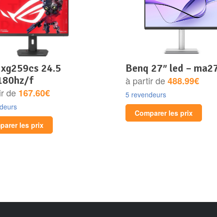
benq 27″ led – ma2
180hz/f
à partir de
488.99€
ir de
167.60€
5 revendeurs
ndeurs
Comparer les prix
arer les prix