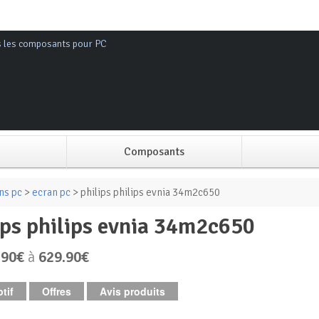
s les composants pour PC
Composants
Alimentation PC
ns pc
>
ecran pc
> philips philips evnia 34m2c650
lips philips evnia 34m2c650
Boitier PC
.90€
à
629.90€
Carte graphique
tif
Offres
Avis produits
Carte mère