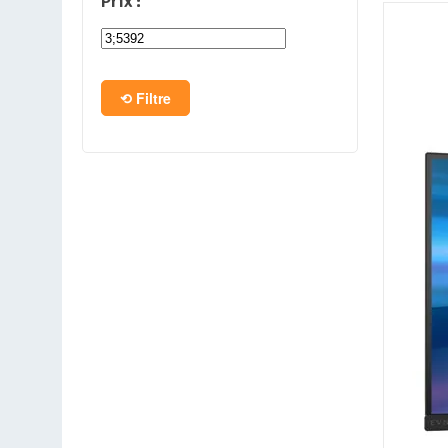
Prix :
PC en kit
Barebone
Filtre
Tablettes