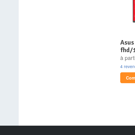
asus xg259cs 24.5
fhd/
à part
4 reve
Comp