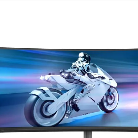
Mémoire PC
Mémoire Notebook
Processeur
Disque SSD