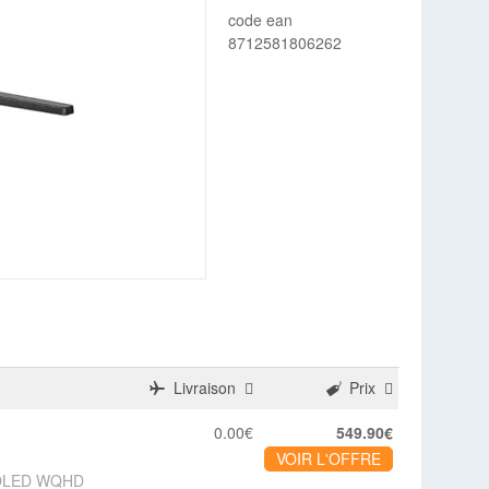
code ean
8712581806262
Livraison
Prix
0.00€
549.90€
VOIR L'OFFRE
D-OLED WQHD