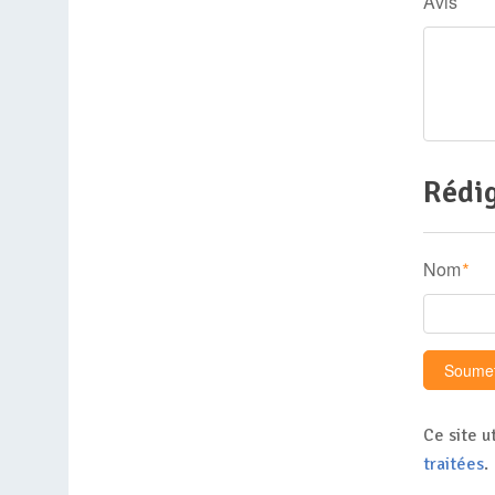
Avis
Rédig
Nom
*
Ce site u
traitées
.