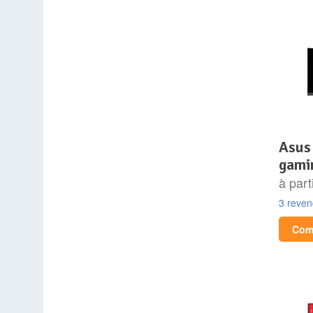
asus 34″ led – tuf
gami
à part
3 reve
Comp