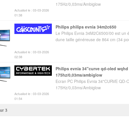
175Hz/0,03ms/Ambiglow
Actualisé le : 03-03-2026
01:38
philips philips evnia 34m2c650
Le Philips Evnia 34M2C6500/00 est un é
dune taille généreuse de 864 cm (34 pou
Actualisé le : 03-03-2026
02:38
philips evnia 34"curve qd-oled wqhd
175hz/0,03ms/ambiglow
Ecran PC Philips Evnia 34"CURVE Q
175Hz/0,03ms/Ambiglow
Actualisé le : 03-03-2026
01:54
sur
3