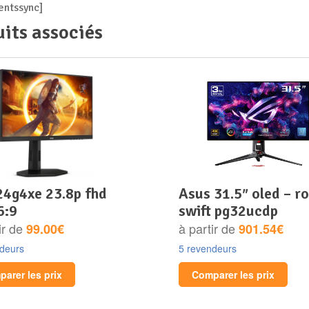
ntssync]
its associés
asus 31.5″ oled – rog
6:9
swift pg32ucdp
ir de
à partir de
99.00€
901.54€
ndeurs
5 revendeurs
arer les prix
Comparer les prix