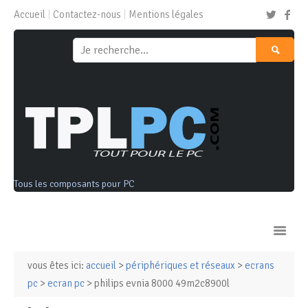
Accueil
Contactez-nous
Mentions légales
Tous les composants pour PC
vous êtes ici:
accueil
>
périphériques et réseaux
>
ecrans
Ordinateurs & Tablettes
pc
>
ecran pc
> philips evnia 8000 49m2c8900l
Composants