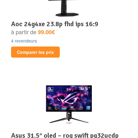
aoc 24g4xe 23.8p fhd ips 16:9
à partir de
99.00€
4 revendeurs
Comparer les prix
asus 31.5″ oled – rog swift pg32ucdp