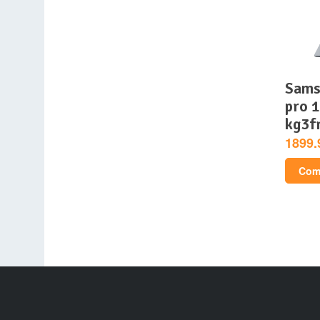
samsung galaxy book4
pro 
kg3f
1899.
Comp