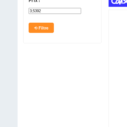
Prix :
PC en kit
Barebone
Filtre
Tablettes