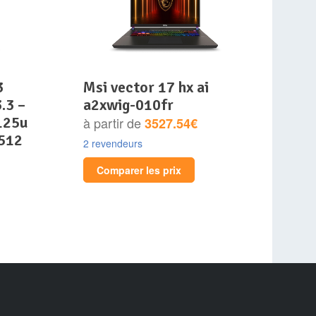
msi vector 17 hx ai
.3 –
a2xwig-010fr
 125u
à partir de
3527.54€
 512
2 revendeurs
Comparer les prix