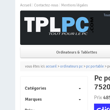
Accueil
Contactez-nous
Mentions légales
Tou
Ordinateurs & Tablettes
PC de bureau
vous êtes ici:
accueil
>
ordinateurs pc
>
pc portable
> p
pc portable lenovo v15 – windows 11 – 156 fhd – amd ryzen 5
PC portable
7520
Catégories
Mini PC
Prix
48
Marques
PC Tout-en-un