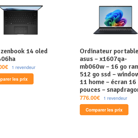
ordinateur portable –
406ha
asus – x1607qa-
mb060w – 16 go ra
00€
1 revendeur
512 go ssd – windo
arer les prix
11 home – écran 16
pouces – snapdrago
776.00€
1 revendeur
Comparer les prix