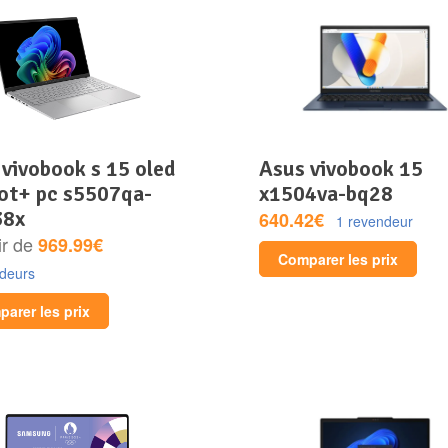
asus vivobook 15
lot+ pc s5507qa-
x1504va-bq28
38x
640.42€
1 revendeur
ir de
969.99€
Comparer les prix
ndeurs
arer les prix