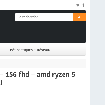
Périphériques & Réseaux
Clavier & Souris
Ecran PC
d
Imprimante
Réseaux