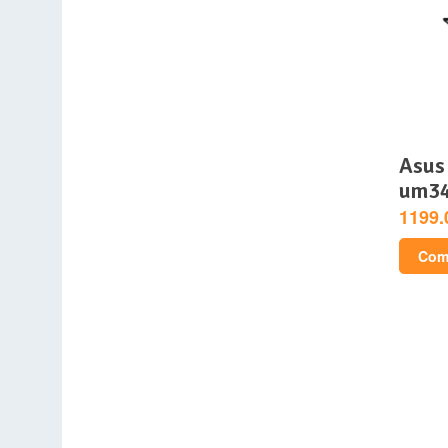
asus zenbook 14 oled
um3
1199.
Comp