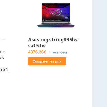
asus rog strix g835lw-
sa151w
m –
4376.36€
1 revendeur
ws
Comparer les prix
n x1