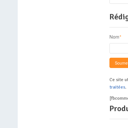
Rédig
Nom
*
Ce site u
traitées
.
[fbcomme
Produ