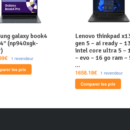
lenovo thinkpad x13
14″ (np940xgk-
gen 5 – ai ready – 13
r)
intel core ultra 5 –
– evo – 16 go ram –
99€
1 revendeur
…
arer les prix
1658.18€
1 revendeur
Comparer les prix