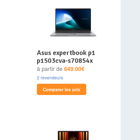
asus expertbook p1
p1503cva-s70854x
à partir de
649.00€
2 revendeurs
Comparer les prix