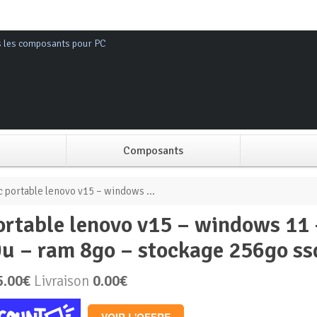
s les composants pour PC
Composants
Alimentation PC
c portable lenovo v15 – windows ...
Boitier PC
u – ram 8go – stockage 256go ss
Carte graphique
5.00€
Livraison
0.00€
Carte mère