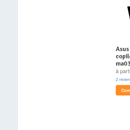
asus vivobook s 15 oled
copi
ma0
à part
2 reve
Comp