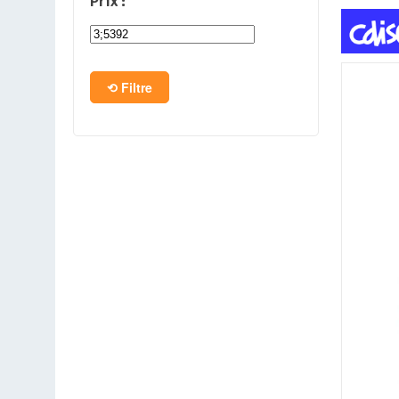
Prix :
PC en kit
Barebone
Filtre
Tablettes