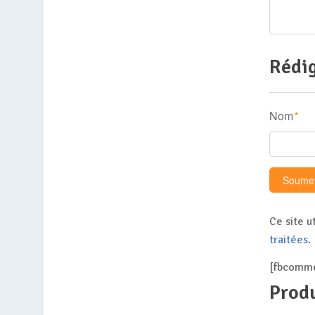
Rédig
Nom
*
Ce site u
traitées
.
[fbcomme
Produ