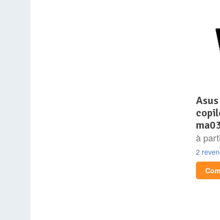
asus vivobook s 15 oled
copi
ma0
à part
2 reve
Comp