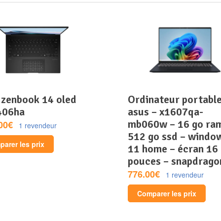
ordinateur portable –
406ha
asus – x1607qa-
mb060w – 16 go ra
00€
1 revendeur
512 go ssd – windo
arer les prix
11 home – écran 16
pouces – snapdrago
776.00€
1 revendeur
Comparer les prix