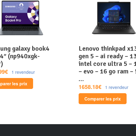
lenovo thinkpad x13
14″ (np940xgk-
gen 5 – ai ready – 13
r)
intel core ultra 5 –
– evo – 16 go ram –
99€
1 revendeur
…
arer les prix
1658.18€
1 revendeur
Comparer les prix