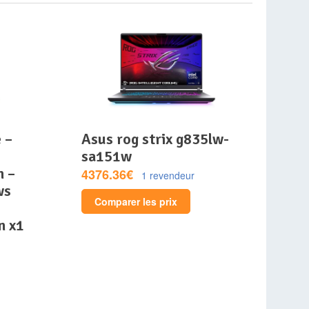
asus rog strix g835lw-
sa151w
m –
4376.36€
1 revendeur
ws
Comparer les prix
n x1