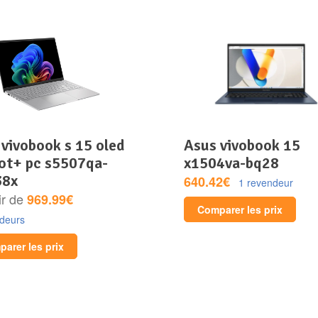
asus vivobook 15
lot+ pc s5507qa-
x1504va-bq28
38x
640.42€
1 revendeur
ir de
969.99€
Comparer les prix
ndeurs
arer les prix