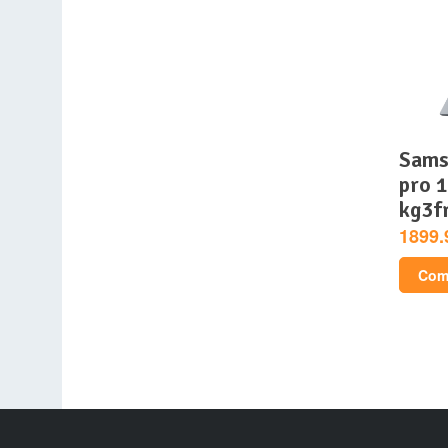
samsung galaxy book4
pro 
kg3f
1899.
Comp