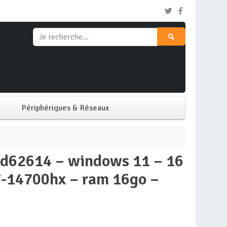
Périphériques & Réseaux
Clavier & Souris
Ecran PC
i7-14700hx – ram 16go –
Imprimante
Réseaux