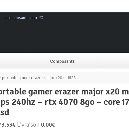
s les composants pour PC
Composants
Alimentation PC
c portable gamer erazer major x20 md626...
Boitier PC
ips 240hz – rtx 4070 8go – core 
Carte graphique
ssd
Carte mère
73.53€
Livraison
0.00€