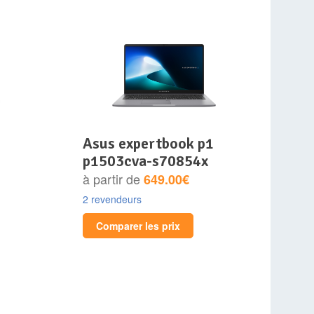
asus expertbook p1
p1503cva-s70854x
à partir de
649.00€
2 revendeurs
Comparer les prix