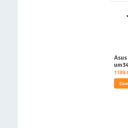
asus zenbook 14 oled
um3
1199.
Comp