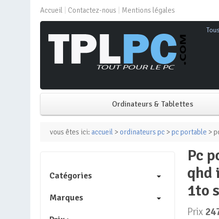
Accueil
Contactez-nous
Mentions légales
Tou
Ordinateurs & Tablettes
PC de bureau
vous êtes ici:
accueil
>
ordinateurs pc
>
pc portable
> p
pc portable gamer erazer major x20 md62614 – windows 11 – 16
PC portable
qhd 
Catégories
Mini PC
1to 
Marques
PC Tout-en-un
Prix
24