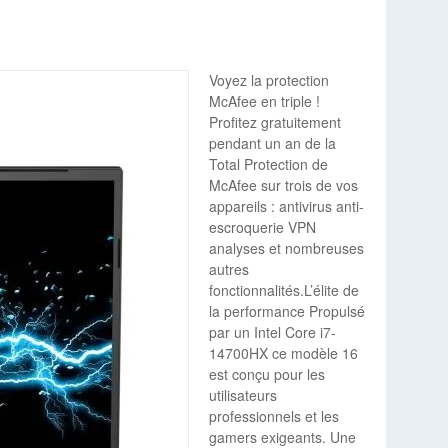
Voyez la protection
McAfee en triple !
Profitez gratuitement
pendant un an de la
Total Protection de
McAfee sur trois de vos
appareils : antivirus anti-
escroquerie VPN
analyses et nombreuses
autres
fonctionnalités.L’élite de
la performance Propulsé
par un Intel Core i7-
14700HX ce modèle 16
est conçu pour les
utilisateurs
professionnels et les
gamers exigeants. Une