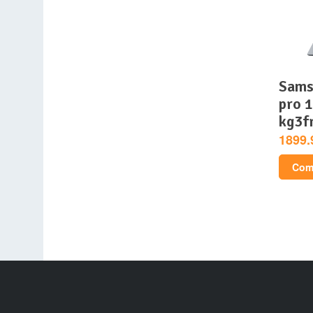
samsung galaxy book4
pro 
kg3f
1899.
Comp