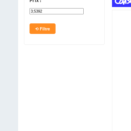
Prix :
PC en kit
Barebone
Filtre
Tablettes