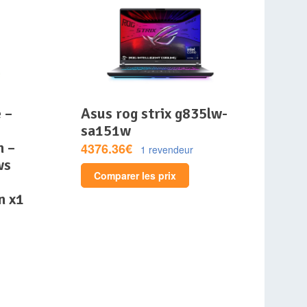
asus rog strix g835lw-
sa151w
m –
4376.36€
1 revendeur
ws
Comparer les prix
n x1