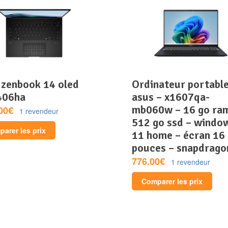
ordinateur portable –
406ha
asus – x1607qa-
mb060w – 16 go ra
00€
1 revendeur
512 go ssd – windo
arer les prix
11 home – écran 16
pouces – snapdrago
776.00€
1 revendeur
Comparer les prix