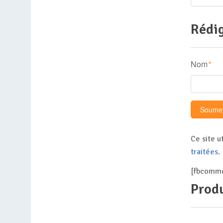
Rédig
Nom
*
Ce site u
traitées
.
[fbcomme
Produ