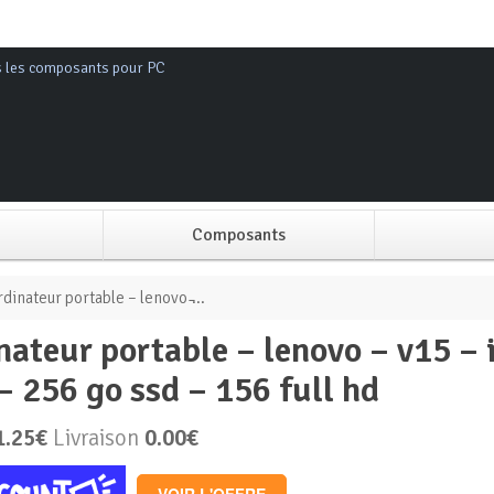
s les composants pour PC
Composants
Alimentation PC
dinateur portable – lenovo ̵...
Boitier PC
– 256 go ssd – 156 full hd
Carte graphique
1.25€
Livraison
0.00€
Carte mère