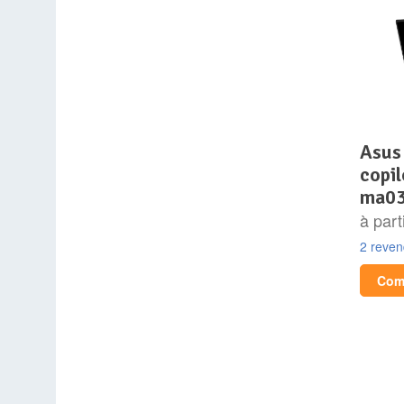
asus vivobook s 15 oled
copi
ma0
à part
2 reve
Comp