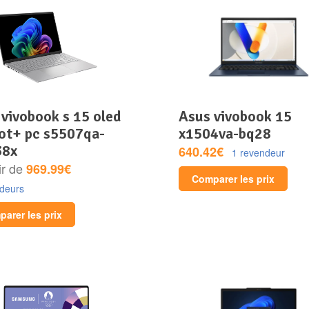
asus vivobook 15
lot+ pc s5507qa-
x1504va-bq28
38x
640.42€
1 revendeur
ir de
969.99€
Comparer les prix
ndeurs
arer les prix