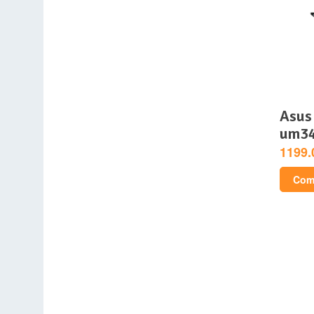
asus zenbook 14 oled
um3
1199.
Comp