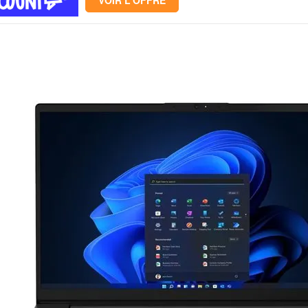
VOIR L'OFFRE
Mémoire PC
Mémoire Notebook
Processeur
Disque SSD