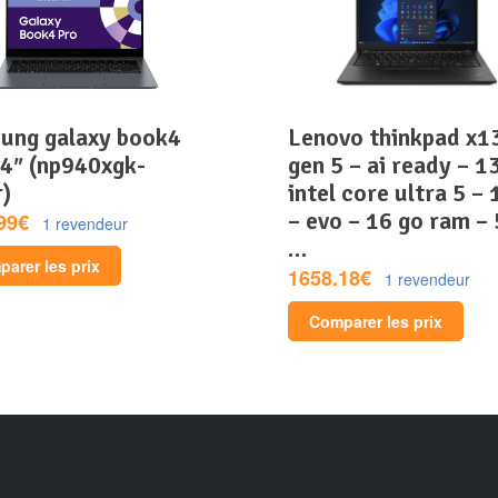
lenovo thinkpad x13
14″ (np940xgk-
gen 5 – ai ready – 13
r)
intel core ultra 5 –
– evo – 16 go ram –
99€
1 revendeur
…
arer les prix
1658.18€
1 revendeur
Comparer les prix