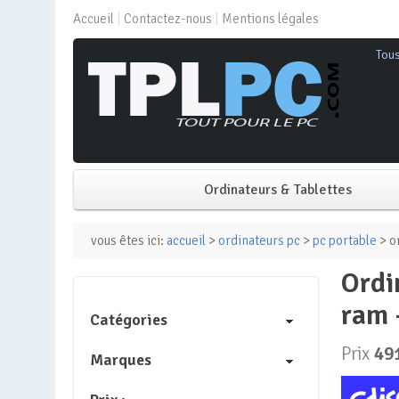
Accueil
Contactez-nous
Mentions légales
Tou
Ordinateurs & Tablettes
PC de bureau
vous êtes ici:
accueil
>
ordinateurs pc
>
pc portable
> or
ordinateur portable – lenovo – v15 – intel core i3-1315u – 8 go
PC portable
ram 
Catégories
Mini PC
Prix
49
Marques
PC Tout-en-un