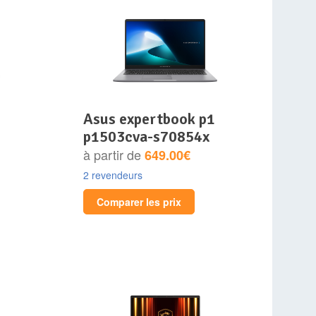
asus expertbook p1
p1503cva-s70854x
à partir de
649.00€
2 revendeurs
Comparer les prix