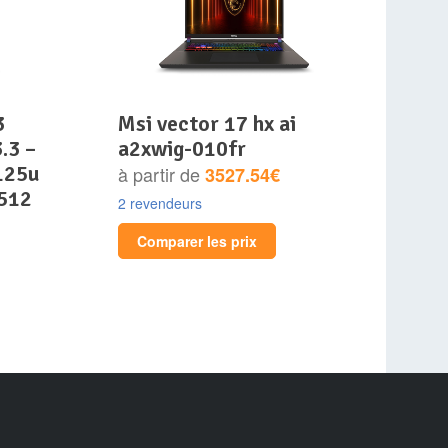
msi vector 17 hx ai
.3 –
a2xwig-010fr
 125u
à partir de
3527.54€
 512
2 revendeurs
Comparer les prix