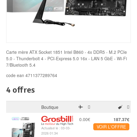
Disque SSD
Carte mère ATX Socket 1851 Intel B860 - 4x DDR5 - M.2 PCIe
5.0 - Thunderbolt 4 - PCI-Express 5.0 16x - LAN 5 GbE - Wi-Fi
7/Bluetooth 5.4
code ean 4711377289764
4 offres
Boutique
0.00€
187.37€
VOIR L'OFFRE
Actualisé le : 03-03-
2026 01:34