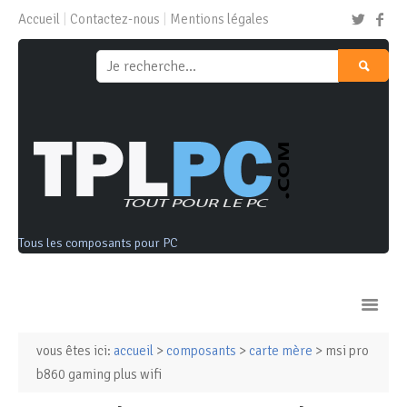
Accueil
Contactez-nous
Mentions légales
Tous les composants pour PC
vous êtes ici:
accueil
>
composants
>
carte mère
> msi pro
Ordinateurs & Tablettes
b860 gaming plus wifi
Composants