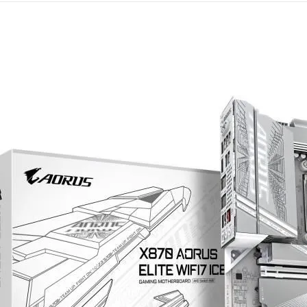
Mémoire PC
Mémoire Notebook
Processeur
Disque SSD