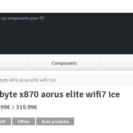
s les composants pour PC
Composants
Alimentation PC
byte x870 aorus elite wifi7 ice
abyte x870 aorus elite wifi7 ice
Boitier PC
.99€
à
319.99€
Carte graphique
tif
Offres
Avis produits
Carte mère