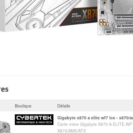
res
Boutique
Détails
gigabyte x870 a elite wf7 ice - x870/
Carte mère Gigabyte X870 A ELITE WF7
X870/AM5/ATX