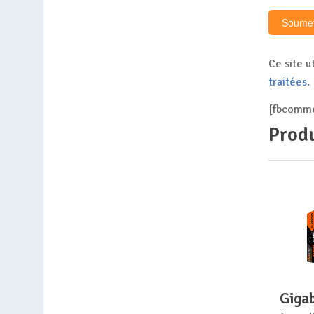
Ce site u
traitées
.
[fbcomme
Produ
gig