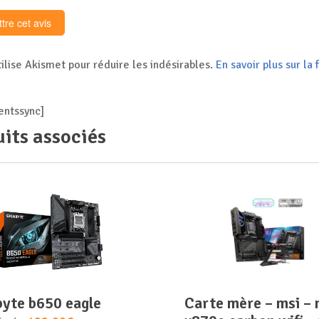
tilise Akismet pour réduire les indésirables.
En savoir plus sur l
ntssync]
its associés
abyte b650 eagle
carte mère – msi – mpg