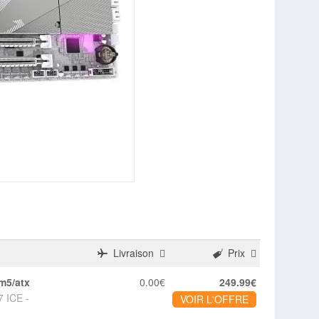
Livraison
Prix
am5/atx
0.00€
249.99€
 ICE -
VOIR L'OFFRE