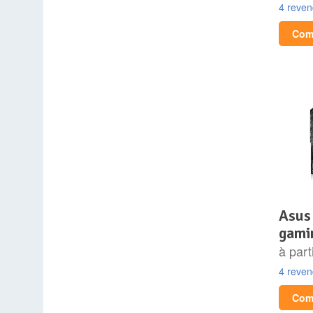
4 reve
Comp
asus rog strix x870e-e
gamin
à part
4 reve
Comp