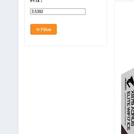
Prix :
PC en kit
Barebone
Filtre
Tablettes