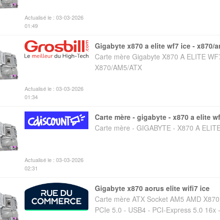
Actualisé le : 03-03-2026
01:49
gigabyte x870 a elite wf7 ice - x870/
Carte mère Gigabyte X870 A ELITE WF7
X870/AM5/ATX
Actualisé le : 03-03-2026
01:34
carte mère - gigabyte - x870 a elite w
Carte mère - GIGABYTE - X870 A ELIT
Actualisé le : 03-03-2026
02:31
gigabyte x870 aorus elite wifi7 ice
Carte mère ATX Socket AM5 AMD X870 
PCIe 5.0 - USB4 - PCI-Express 5.0 16x - 