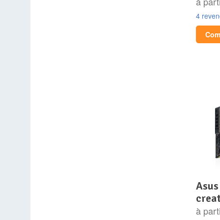
à part
4 reve
Comp
asus proart x870e-
creat
à part