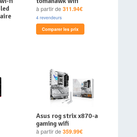
wi-fi
tomahawk wifi
 led
à partir de
311.94€
aire
4 revendeurs
Comparer les prix
asus rog strix x870-a
gaming wifi
à partir de
359.99€