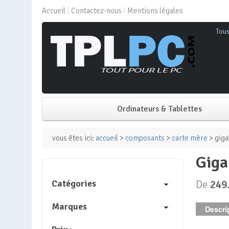
Accueil
Contactez-nous
Mentions légales
Tou
Ordinateurs & Tablettes
PC de bureau
vous êtes ici:
accueil
>
composants
>
carte mère
> giga
gig
PC portable
Catégories
De
249
Mini PC
Marques
Descrip
PC Tout-en-un