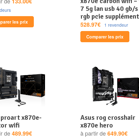
x870e carbon wifi – 
ir de
133.00€
7 5g lan usb 40 gb/s
ndeurs
rgb pcie supplément
arer les prix
528.97€
1 revendeur
Comparer les prix
asus rog crosshair
or wifi
x870e hero
ir de
à partir de
489.99€
649.90€