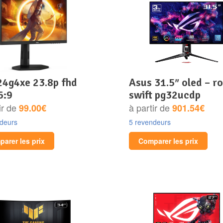
asus 31.5″ oled – rog
6:9
swift pg32ucdp
ir de
à partir de
99.00€
901.54€
ndeurs
5 revendeurs
arer les prix
Comparer les prix