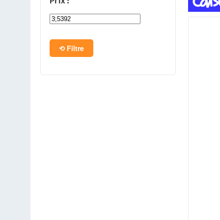
Prix :
PC en kit
Barebone
Filtre
Tablettes