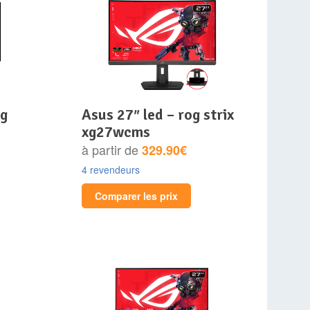
asus 27″ led – rog strix
xg27wcms
à partir de
329.90€
4 revendeurs
Comparer les prix