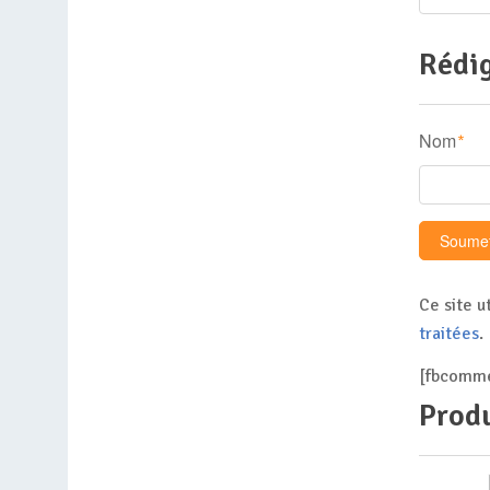
Rédig
Nom
*
Ce site u
traitées
.
[fbcomme
Produ