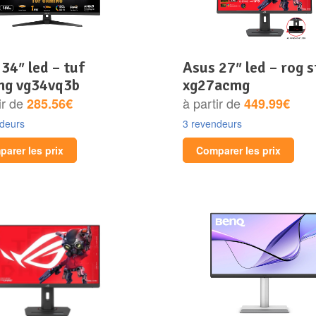
asus 27″ led – rog strix
ng vg34vq3b
xg27acmg
ir de
à partir de
285.56€
449.99€
ndeurs
3 revendeurs
arer les prix
Comparer les prix