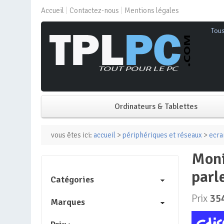
Accueil
Contactez-nous
Mentions légales
Tou
Ordinateurs & Tablettes
PC de bureau
vous êtes ici:
accueil
>
périphériques et réseaux
>
ecra
moniteur benq pd2706qn 27 led ips qhd 100hz – usb-c – haut-
PC portable
parl
Catégories
Mini PC
Prix
35
Marques
PC Tout-en-un