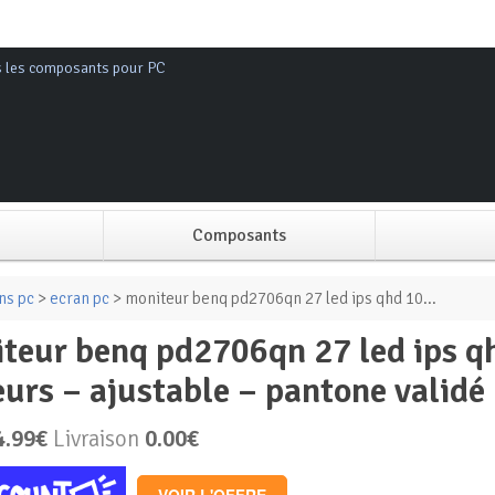
s les composants pour PC
Composants
Alimentation PC
ns pc
>
ecran pc
> moniteur benq pd2706qn 27 led ips qhd 10...
Boitier PC
eurs – ajustable – pantone validé
Carte graphique
4.99€
Livraison
0.00€
Carte mère