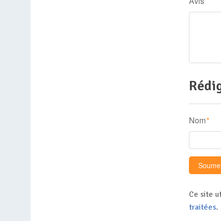
Avis
Rédig
Nom
*
Ce site u
traitées
.