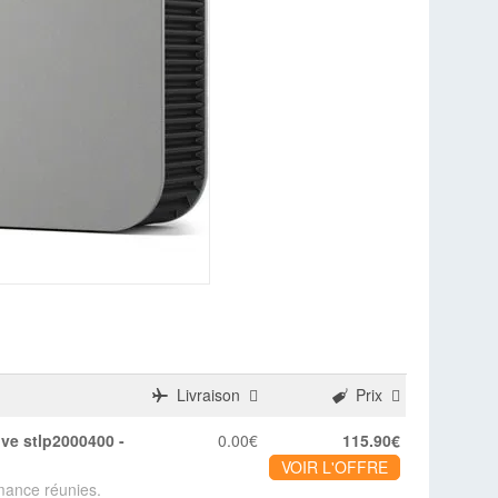
Livraison
Prix
0.00€
115.90€
VOIR L'OFFRE
mance réunies.