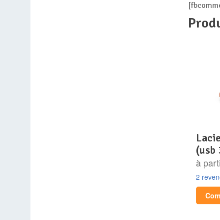
[fbcomme
Produ
lacie rugged mini 1 to
(usb 
à part
2 reve
Comp