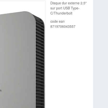
Disque dur externe 2.5"
sur port USB Type-
C/Thunderbolt
code ean
8719706043557