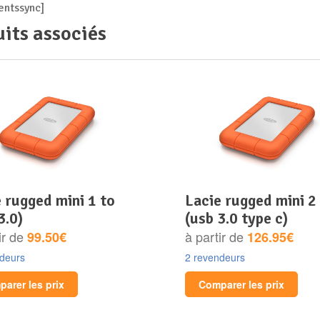
ntssync]
its associés
lacie rugged mini 2 to
3.0)
(usb 3.0 type c)
ir de
à partir de
99.50€
126.95€
ndeurs
2 revendeurs
arer les prix
Comparer les prix