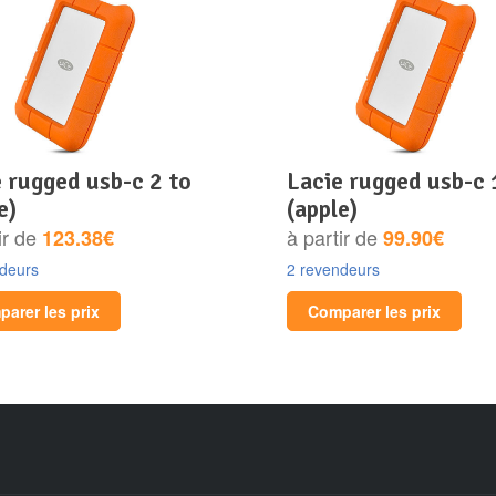
lacie rugged usb-c 1 to
e)
(apple)
ir de
à partir de
123.38€
99.90€
ndeurs
2 revendeurs
arer les prix
Comparer les prix