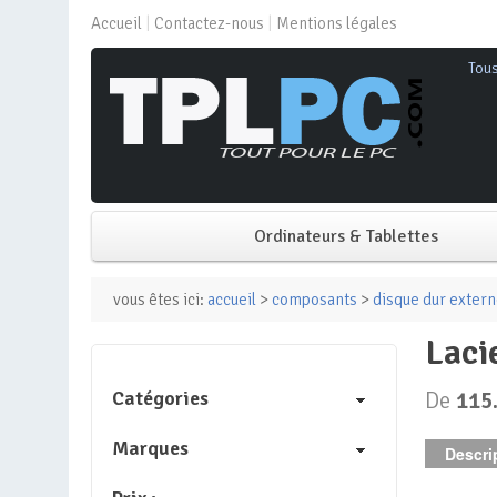
Accueil
Contactez-nous
Mentions légales
Tou
Ordinateurs & Tablettes
PC de bureau
vous êtes ici:
accueil
>
composants
>
disque dur exter
lac
PC portable
Catégories
De
115
Mini PC
Marques
Descrip
PC Tout-en-un