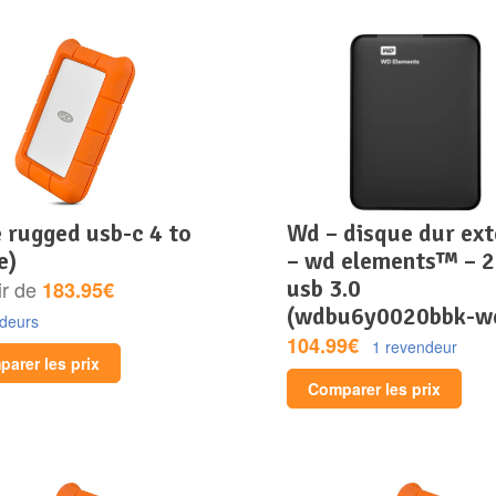
wd – disque dur externe
e)
– wd elements™ – 2
usb 3.0
ir de
183.95€
(wdbu6y0020bbk-w
ndeurs
104.99€
1 revendeur
arer les prix
Comparer les prix