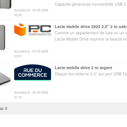
Capacité généreuse connectivité USB 3.
Actualisé le : 03-03-2026
02:35
lacie mobile drive 2022 2,5" 2 to usb
Comme un appartement de luxe ou un v
LaCie Mobile Drive exprime la beauté et 
Actualisé le : 03-03-2026
02:07
lacie mobile drive 2 to argent
Disque dur externe 2.5" sur port USB T
Actualisé le : 04-03-2026
01:12
sur
3