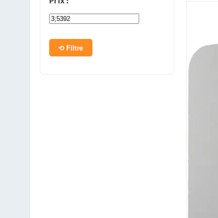
Prix :
PC en kit
Barebone
Filtre
Tablettes