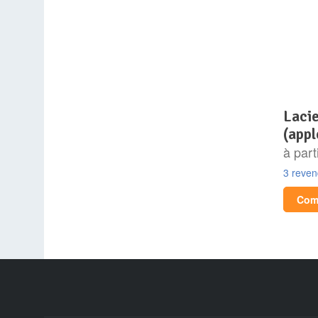
lacie rugged usb-c 2 to
(appl
à part
3 reve
Comp