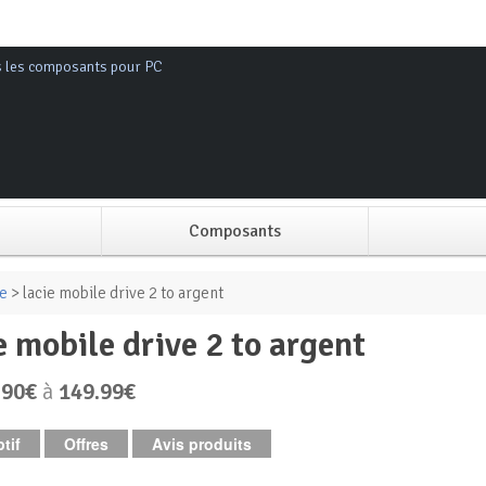
s les composants pour PC
Composants
Alimentation PC
ne
> lacie mobile drive 2 to argent
ie mobile drive 2 to argent
Boitier PC
.90€
à
149.99€
Carte graphique
tif
Offres
Avis produits
Carte mère