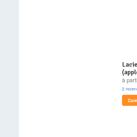
lacie rugged usb-c 4 to
(appl
à part
2 reve
Comp