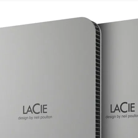
Mémoire PC
Mémoire Notebook
Processeur
Disque SSD