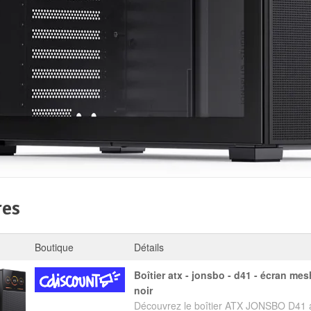
res
Boutique
Détails
boîtier atx - jonsbo - d41 - écran mesh - verre trempé -
noir
Découvrez le boîtier ATX JONSBO D41