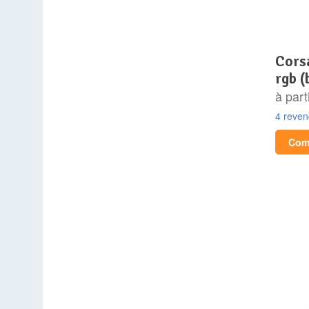
corsair icue 5000t lx
rgb (
à part
4 reve
Comp