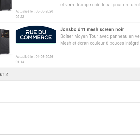
et verre trempé noir. Idéal pour un refro
Actualisé le : 03-03-2026
02:22
jonsbo d41 mesh screen noir
Boîtier Moyen Tour avec panneau en ve
Mesh et écran couleur 8 pouces intégré
Actualisé le : 04-03-2026
01:14
sur
2