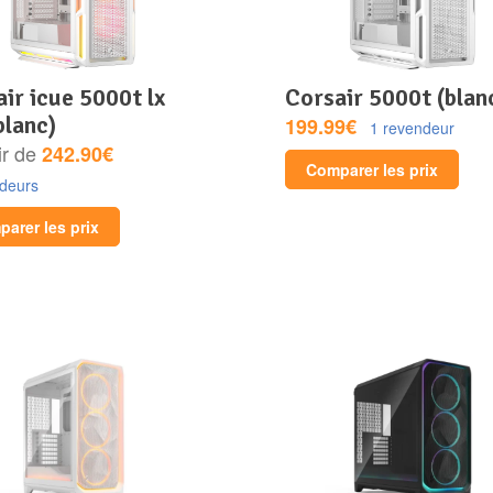
corsair 5000t (blan
blanc)
199.99€
1 revendeur
ir de
242.90€
Comparer les prix
ndeurs
arer les prix