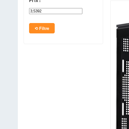
Prix :
PC en kit
Barebone
Filtre
Tablettes