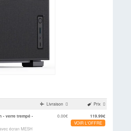
Livraison
Prix
0.00€
119.99€
VOIR L'OFFRE
 avec écran MESH