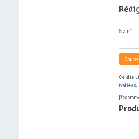
Rédig
Nom
*
Ce site u
traitées
.
[fbcomme
Produ