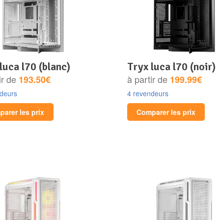
 luca l70 (blanc)
tryx luca l70 (noir)
ir de
à partir de
193.50€
199.99€
ndeurs
4 revendeurs
arer les prix
Comparer les prix