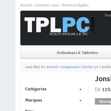
Accueil
Contactez-nous
Mentions légales
Tou
Ordinateurs & Tablettes
PC de bureau
vous êtes ici:
accueil
>
composants
>
boitier pc
> jonsb
jon
PC portable
Catégories
De
119
Mini PC
Marques
Descrip
PC Tout-en-un