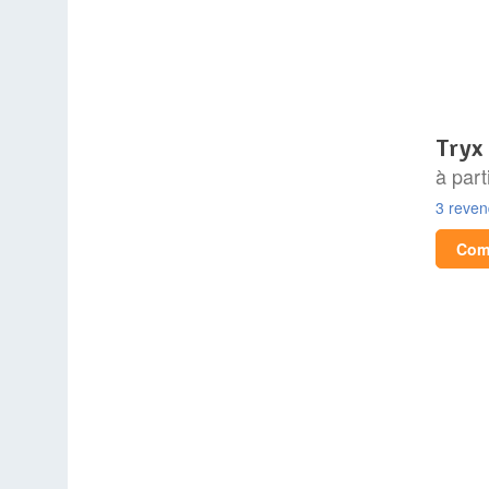
tryx
à part
3 reve
Comp