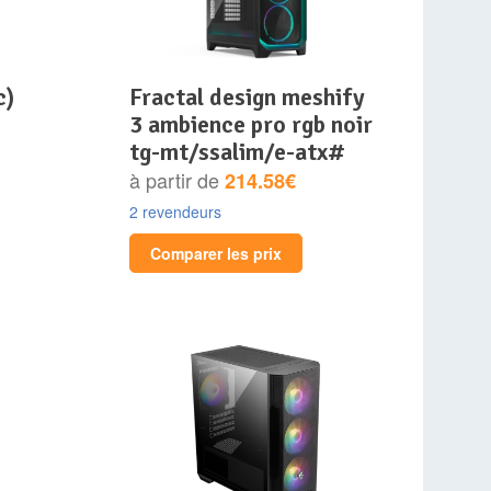
c)
fractal design meshify
3 ambience pro rgb noir
tg-mt/ssalim/e-atx#
à partir de
214.58€
2 revendeurs
Comparer les prix