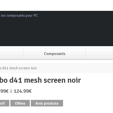
s les composants pour PC
Composants
Alimentation PC
o d41 mesh screen noir
sbo d41 mesh screen noir
Boitier PC
.99€
à
124.99€
Carte graphique
tif
Offres
Avis produits
Carte mère