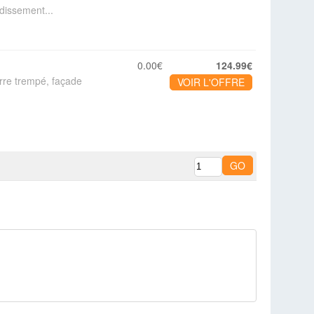
idissement...
0.00€
124.99€
rre trempé, façade
VOIR L'OFFRE