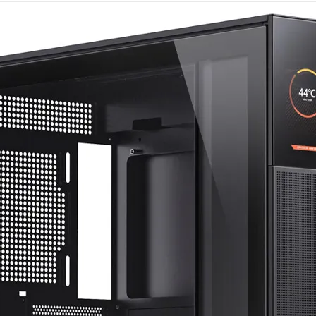
Mémoire PC
Mémoire Notebook
Processeur
Disque SSD