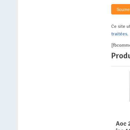
Ce site u
traitées
.
[fbcomme
Produ
aoc 24g4xe 23.8p fhd