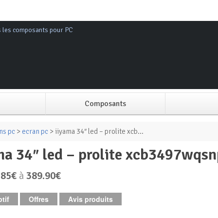
s les composants pour PC
Composants
Alimentation PC
ns pc
>
ecran pc
> iiyama 34″ led – prolite xcb...
ama 34″ led – prolite xcb3497wqs
Boitier PC
.85€
à
389.90€
Carte graphique
tif
Offres
Avis produits
Carte mère