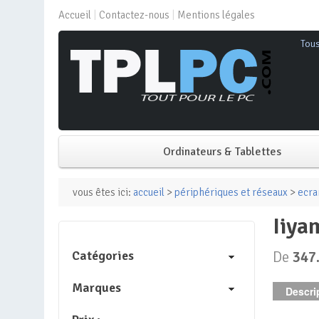
Accueil
Contactez-nous
Mentions légales
Tou
Ordinateurs & Tablettes
PC de bureau
vous êtes ici:
accueil
>
périphériques et réseaux
>
ecra
iiy
PC portable
Catégories
De
347
Mini PC
Marques
Descrip
PC Tout-en-un