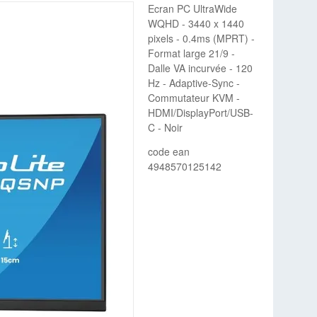
Ecran PC UltraWide
WQHD - 3440 x 1440
pixels - 0.4ms (MPRT) -
Format large 21/9 -
Dalle VA incurvée - 120
Hz - Adaptive-Sync -
Commutateur KVM -
HDMI/DisplayPort/USB-
C - Noir
code ean
4948570125142