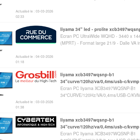
Actualisé le : 03-03-2026
02:33
iiyama 34" led - prolite xcb3497wqsn
Ecran PC UltraWide WQHD - 3440 x 1440
(MPRT) - Format large 21/9 - Dalle VA i
Actualisé le : 04-03-2026
01:18
iiyama xcb3497wqsnp-b1
34"curve/120hz/va/0,4ms/usb-c/kvmp
Ecran PC Iiyama XCB3497WQSNP-B1
34"CURVE/120Hz/VA/0,4ms/USB-C/KV
Actualisé le : 03-03-2026
01:38
iiyama xcb3497wqsnp-b1
34"curve/120hz/va/0,4ms/usb-c/kvmp
Ecran PC Iiyama XCB3497WQSNP-B1