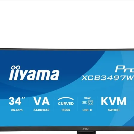
Mémoire PC
Mémoire Notebook
Processeur
Disque SSD