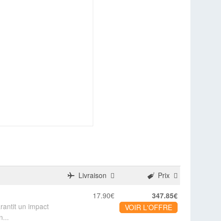
Livraison
Prix
17.90€
347.85€
arantit un impact
VOIR L'OFFRE
...