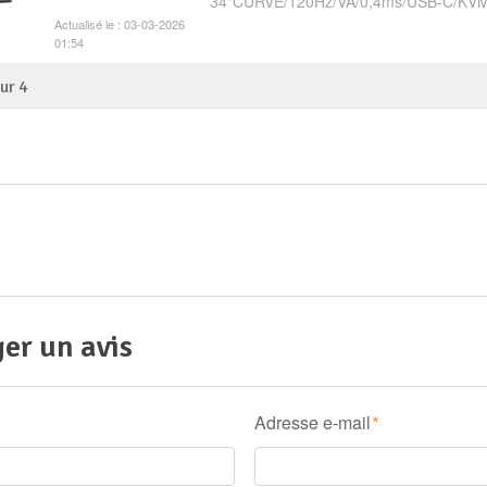
34"CURVE/120Hz/VA/0,4ms/USB-C/KV
Actualisé le : 03-03-2026
01:54
sur
4
er un avis
Adresse e-mail
*