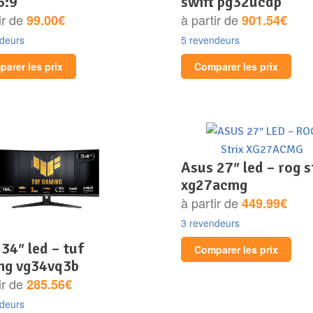
6:9
swift pg32ucdp
ir de
à partir de
99.00€
901.54€
ndeurs
5 revendeurs
arer les prix
Comparer les prix
asus 27″ led – rog strix
xg27acmg
à partir de
449.99€
3 revendeurs
Comparer les prix
ng vg34vq3b
ir de
285.56€
ndeurs