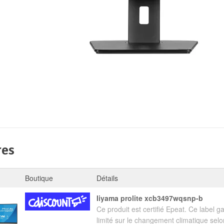
res
Boutique
Détails
iiyama prolite xcb3497wqsnp-b
Ce produit est certifié Epeat. Ce label g
limité sur le changement climatique selon