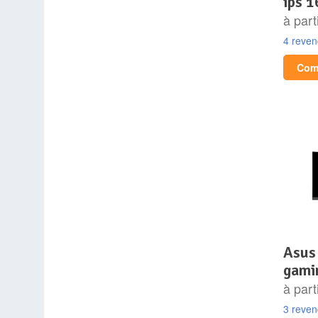
ips 1
à part
4 reve
Comp
asus 34″ led – tuf
gami
à part
3 reve