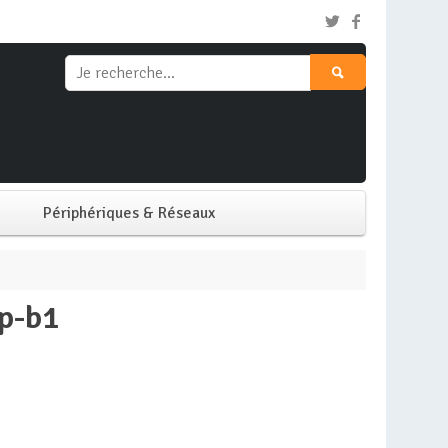
Périphériques & Réseaux
Clavier & Souris
np-b1
Ecran PC
Imprimante
Réseaux