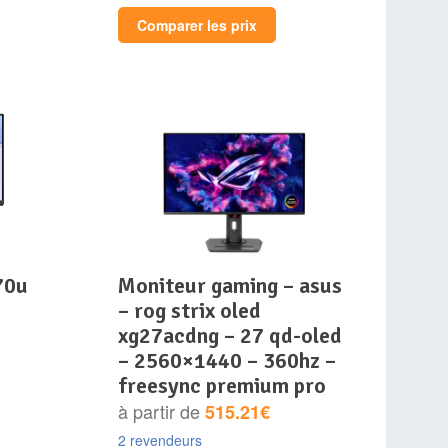
Comparer les prix
70u
moniteur gaming – asus
– rog strix oled
xg27acdng – 27 qd-oled
– 2560×1440 – 360hz –
freesync premium pro
à partir de
515.21€
2 revendeurs