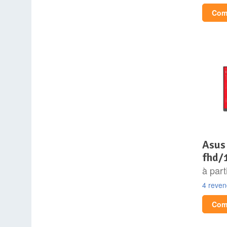
Comp
asus xg259cs 24.5
fhd/
à part
4 reve
Comp