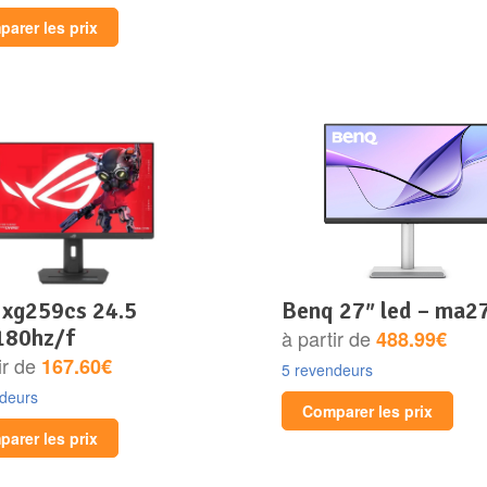
arer les prix
benq 27″ led – ma2
180hz/f
à partir de
488.99€
ir de
167.60€
5 revendeurs
ndeurs
Comparer les prix
arer les prix