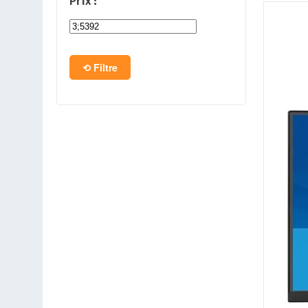
Prix :
PC en kit
Barebone
Filtre
Tablettes