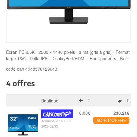
Disque SSD
Ecran PC 2.5K - 2560 x 1440 pixels - 3 ms (gris à gris) - Format
large 16/9 - Dalle IPS - DisplayPort/HDMI - Haut-parleurs - Noir
code ean 4948570123643
4 offres
Boutique
0.00€
230.21€
VOIR L'OFFRE
Actualisé le : 03-03-
2026 02:33