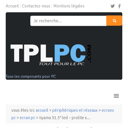
Accueil
Contactez-nous
Mentions légales
Tous les composants pour PC
vous êtes ici:
accueil
>
périphériques et réseaux
>
ecrans
Ordinateurs & Tablettes
pc
>
ecran pc
> iiyama 31.5″ led – prolite x...
Composants