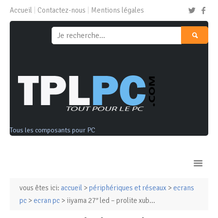
Accueil
Contactez-nous
Mentions légales
Tous les composants pour PC
vous êtes ici:
accueil
>
périphériques et réseaux
>
ecrans
Ordinateurs & Tablettes
pc
>
ecran pc
> iiyama 27″ led – prolite xub...
Composants