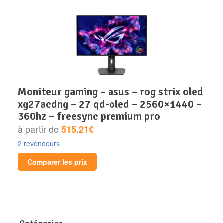
moniteur gaming – asus – rog strix oled
xg27acdng – 27 qd-oled – 2560×1440 –
360hz – freesync premium pro
à partir de
515.21€
2 revendeurs
Comparer les prix
Catégories