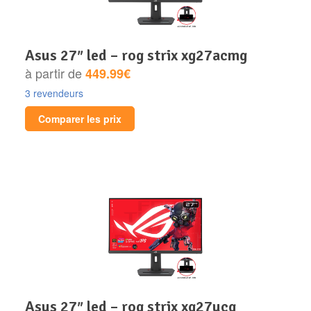
asus 27″ led – rog strix xg27acmg
à partir de
449.99€
3 revendeurs
Comparer les prix
asus 27″ led – rog strix xg27ucg