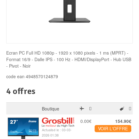
Disque SSD
Ecran PC Full HD 1080p - 1920 x 1080 pixels - 1 ms (MPRT) -
Format 16/9 - Dalle IPS - 100 Hz - HDMI/DisplayPort - Hub USB
- Pivot - Noir
code ean 4948570124879
4 offres
Boutique
0.00€
154.90€
VOIR L'OFFRE
Actualisé le : 03-03-
2026 01:38